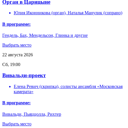
Орган в Царицыне
Юлия Иконникова (орган), Наталья Манулик (сопрано)
В программе:
Гендель, Бах, Мендельсон, Глинка и другие
Выбрать место
22
августа
2026
Сб, 19:00
Вивальди-проект
Елена Ревич (скрипка), солисты ансамбля «Московская
камерата»
В программе:
Вивальди, Пьяццолла, Рихтер
Выбрать место