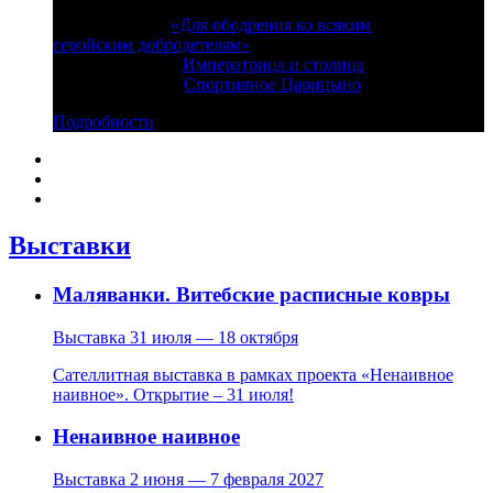
6 августа, 16:00
«Для ободрения ко всяким
геройским добродетелям»
11 августа, 14:00
Императрица и столица
13 августа, 16:00
Спортивное Царицыно
Подробности
Выставки
Маляванки. Витебские расписные ковры
Выставка
31 июля — 18 октября
Сателлитная выставка в рамках проекта «Ненаивное
наивное». Открытие – 31 июля!
Ненаивное наивное
Выставка
2 июня — 7 февраля 2027