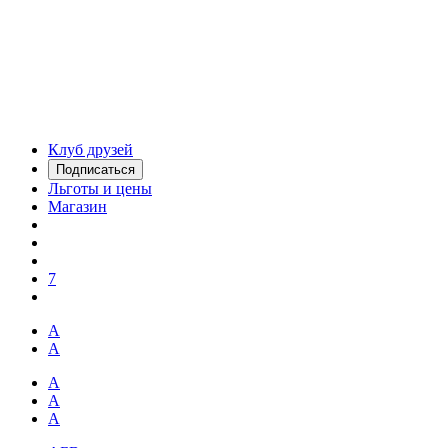
Клуб друзей
Подписаться
Льготы и цены
Магазин
7
А
А
А
А
А