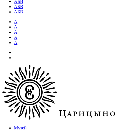
АБВ
АБВ
АБВ
А
А
А
А
А
Музей