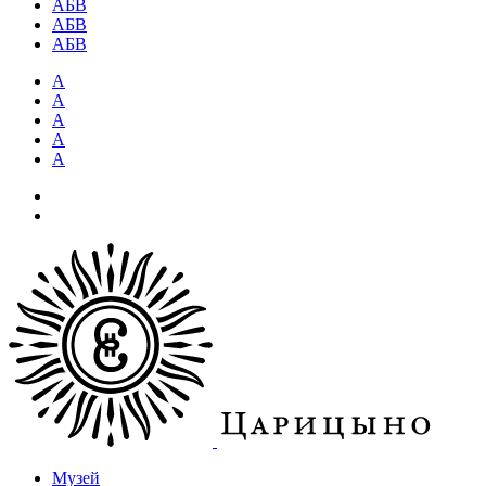
АБВ
АБВ
АБВ
А
А
А
А
А
Музей