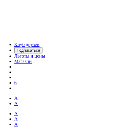
Клуб друзей
Подписаться
Льготы и цены
Магазин
6
А
А
А
А
А