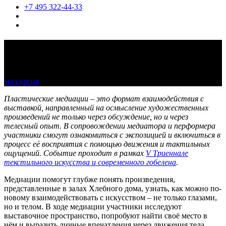
+7 495 322-44-33
Пластические медиации по Триеннале
текстильного искусства
экскурсия
15 и 22 ноября, по расписанию
Пластические медиации – это формат взаимодействия с
выставкой, направленный на осмысление художественных
произведений не только через обсуждение, но и через
телесный опыт. В сопровождении медиатора и перформера
участники смогут ознакомиться с экспозицией и включиться в
процесс её восприятия с помощью движения и тактильных
ощущений. Событие проходит в рамках
V Триеннале
текстильного искусства и современного гобелена
.
Медиации помогут глубже понять произведения,
представленные в залах Хлебного дома, узнать, как можно по-
новому взаимодействовать с искусством – не только глазами,
но и телом. В ходе медиации участники исследуют
выставочное пространство, попробуют найти своё место в
нём и выразить личные впечатления через движения тела.