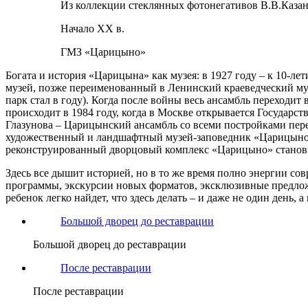
Из коллекции стеклянных фотонегативов В.В.Каза
Начало ХХ в.
ГМЗ «Царицыно»
Богата и история «Царицына» как музея: в 1927 году – к 10-
музей, позже переименованный в Ленинский краеведческий му
парк стал в году). Когда после войны весь ансамбль переходи
происходит в 1984 году, когда в Москве открывается Государ
Глазунова – Царицынский ансамбль со всеми постройками пере
художественный и ландшафтный музей-заповедник «Царицыно»). В
реконструированный дворцовый комплекс «Царицыно» станови
Здесь все дышит историей, но в то же время полно энергии со
программы, экскурсии новых форматов, эксклюзивные предлож
ребенок легко найдет, что здесь делать – и даже не один день, а
Большой дворец до реставрации
Большой дворец до реставрации
После реставрации
После реставрации