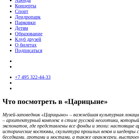
Аренда
Концерты
Спорт
Дендропарк
Парковки
Детям
Образование
Клуб друзей
О билетах
Подписаться
+7 495 322-44-33
Что посмотреть в «Царицыне»
Музей-заповедник «Царицыно» – важнейшая культурная локация
– архитектурный комплекс в стиле русской неоготики, который
экспонатов, где представлены все фонды и эпохи: настоящие 
исторические костюмы, скульптура прошлых веков и шедевры 
беседками, гротами и мостами, а также оранжереи, выстроен