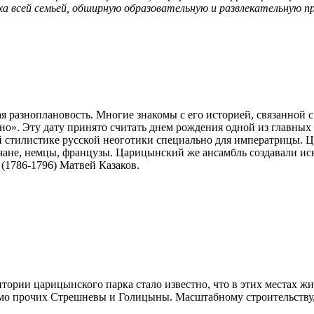
 всей семьей, обширную образовательную и развлекательную пр
 разноплановость. Многие знакомы с его историей, связанной с
но». Эту дату принято считать днем рождения одной из главны
ой стилистике русской неоготики специально для императрицы. 
чане, немцы, французы. Царицынский же ансамбль создавали ис
м (1786-1796) Матвей Казаков.
ории царицынского парка стало известно, что в этих местах жил
мимо прочих Стрешневы и Голицыны. Масштабному строительству,