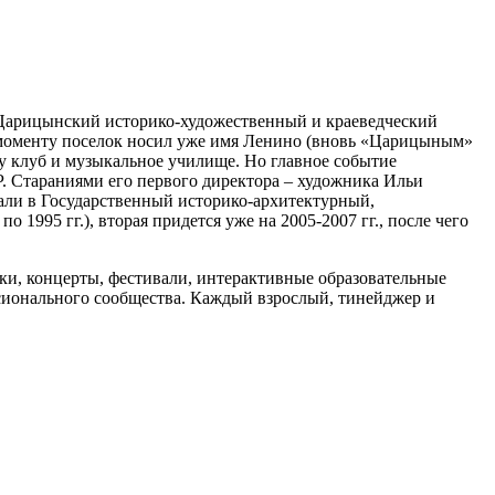
я Царицынский историко-художественный и краеведческий
 моменту поселок носил уже имя Ленино (вновь «Царицыным»
ту клуб и музыкальное училище. Но главное событие
Р. Стараниями его первого директора – художника Ильи
вали в Государственный историко-архитектурный,
1995 гг.), вторая придется уже на 2005-2007 гг., после чего
вки, концерты, фестивали, интерактивные образовательные
сионального сообщества. Каждый взрослый, тинейджер и