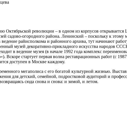
нцева
летию Октябрьской революции – в одном из корпусов открываетс
зей садово-огородного района. Ленинский – поскольку к этому
т в ведение райисполкома и районного архива, тут начинают рабо
ственный музей декоративно-прикладного искусства народов ССС
ходит в ведение музея (в начале 1992 года комплекс переимено
скоре стартует первая волна реставрационных работ (с 1987 по 
тся доступен в Москве каждому.
временного мегаполиса с его богатой культурной жизнью. Выста
ения для детский, семейной, подростковой аудиторий и профес
 возвращаясь сюда снова и снова: и зимой, и летом.