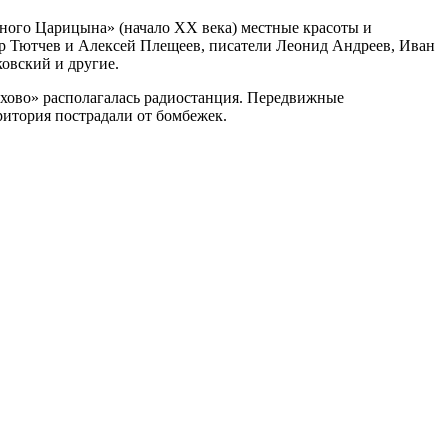
чного Царицына» (начало XX века) местные красоты и
 Тютчев и Алексей Плещеев, писатели Леонид Андреев, Иван
овский и другие.
ехово» располагалась радиостанция. Передвижные
ритория пострадали от бомбежек.