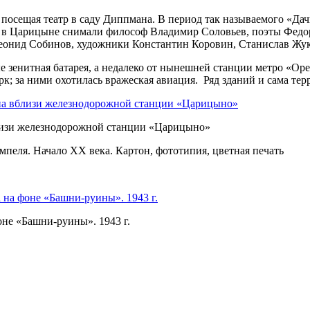
 посещая театр в саду Диппмана. В период так называемого «Да
 в Царицыне снимали философ Владимир Соловьев, поэты Федор
еонид Собинов, художники Константин Коровин, Станислав Жук
е зенитная батарея, а недалеко от нынешней станции метро «Ор
к; за ними охотилась вражеская авиация. Ряд зданий и сама тер
на вблизи железнодорожной станции «Царицыно»
лизи железнодорожной станции «Царицыно»
пеля. Начало ХХ века. Картон, фототипия, цветная печать
на фоне «Башни-руины». 1943 г.
не «Башни-руины». 1943 г.