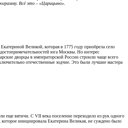
ограмму. Всё это – «Царицыно».
 Екатериной Великой, которая в 1775 году приобрела село
х достопримечательностей юга Москвы. Но интерес
Царские дворцы в императорской России строили чаще всего
ключительно отечественные зодчие. Это были лучшие мастера
и еще вятичи. С VII века поселение переходило из рук одного
 которое инициировала Екатерина Великая, не суждено было