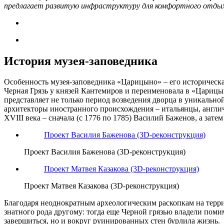
предлагает развитую инфраструктуру для комфортного отдыха
История музея-заповедника
Особенность музея-заповедника «Царицыно» – его историческая
Черная Грязь у князей Кантемиров и переименовала в «Царицы
представляет не только период возведения дворца в уникальн
архитекторы иностранного происхождения – итальянцы, англи
XVIII века – сначала (с 1776 по 1785) Василий Баженов, а зате
Проект Василия Баженова (3D-реконструкция)
Проект Василия Баженова (3D-реконструкция)
Проект Матвея Казакова (3D-реконструкция)
Проект Матвея Казакова (3D-реконструкция)
Благодаря неоднократным археологическим раскопкам на террит
знатного рода другому: тогда еще Черной грязью владели по
завершиться, но и вокруг руинированных стен бурлила жизнь.