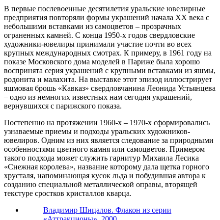
В первые послевоенные десятилетия уральские ювелирные
предприятия повторяли формы украшений начала ХХ века с
небольшими вставками из самоцветов – прозрачных
ограненных камней. С конца 1950-х годов свердловские
художники-ювелиры принимали участие почти во всех
крупных международных смотрах. К примеру, в 1961 году на
показе Московского дома моделей в Париже была хорошо
воспринята серия украшений с крупными вставками из яшмы,
родонита и малахита. На выставке этот эпизод иллюстрирует
яшмовая брошь «Кавказ» свердловчанина Леонида Устьянцева
– одно из немногих известных нам сегодня украшений,
вернувшихся с парижского показа.
Постепенно на протяжении 1960-х – 1970-х сформировались
узнаваемые приемы и подходы уральских художников-
ювелиров. Одним из них является следование за природными
особенностями цветного камня или самоцветов. Примером
такого подхода может служить гарнитур Михаила Лесика
«Снежная королева», название которому дала щетка горного
хрусталя, напоминающая кусок льда и побудившая автора к
созданию специальной металлической оправы, вторящей
текстуре сростков кристаллов кварца.
Владимир Шицалов. Флакон из серии
«Аттракционы». 2000.