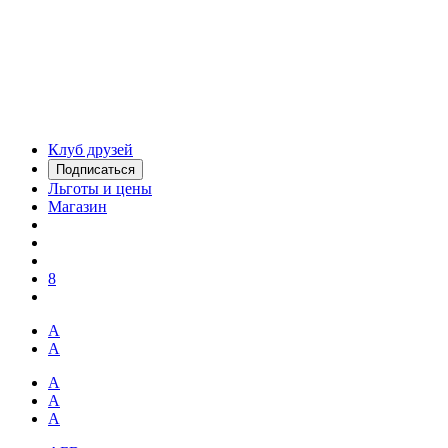
Клуб друзей
Подписаться
Льготы и цены
Магазин
8
А
А
А
А
А