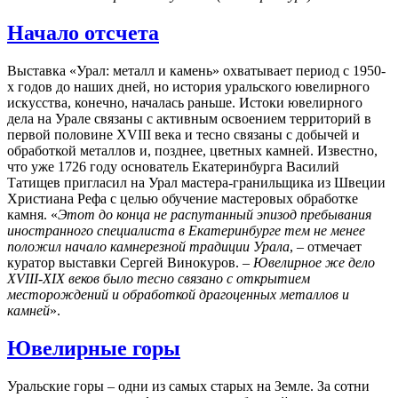
Начало отсчета
Выставка «Урал: металл и камень» охватывает период с 1950-
х годов до наших дней, но история уральского ювелирного
искусства, конечно, началась раньше. Истоки ювелирного
дела на Урале связаны с активным освоением территорий в
первой половине XVIII века и тесно связаны с добычей и
обработкой металлов и, позднее, цветных камней. Известно,
что уже 1726 году основатель Екатеринбурга Василий
Татищев пригласил на Урал мастера-гранильщика из Швеции
Христиана Рефа с целью обучение мастеровых обработке
камня. «
Этот до конца не распутанный эпизод пребывания
иностранного специалиста в Екатеринбурге тем не менее
положил начало камнерезной традиции Урала
, – отмечает
куратор выставки Сергей Винокуров. –
Ювелирное же дело
XVIII-XIX веков было тесно связано с открытием
месторождений и обработкой драгоценных металлов и
камней
».
Ювелирные горы
Уральские горы – одни из самых старых на Земле. За сотни