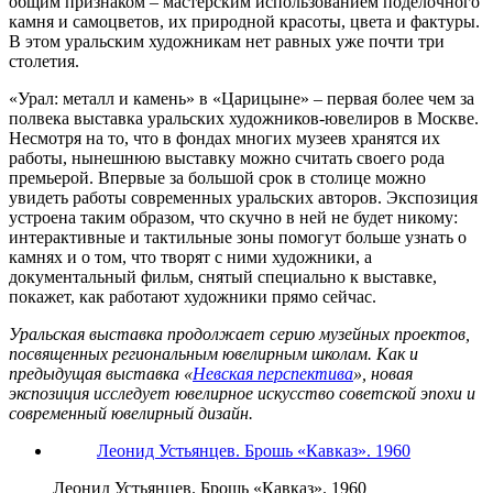
общим признаком – мастерским использованием поделочного
камня и самоцветов, их природной красоты, цвета и фактуры.
В этом уральским художникам нет равных уже почти три
столетия.
«Урал: металл и камень» в «Царицыне» – первая более чем за
полвека выставка уральских художников-ювелиров в Москве.
Несмотря на то, что в фондах многих музеев хранятся их
работы, нынешнюю выставку можно считать своего рода
премьерой. Впервые за большой срок в столице можно
увидеть работы современных уральских авторов. Экспозиция
устроена таким образом, что скучно в ней не будет никому:
интерактивные и тактильные зоны помогут больше узнать о
камнях и о том, что творят с ними художники, а
документальный фильм, снятый специально к выставке,
покажет, как работают художники прямо сейчас.
Уральская выставка продолжает серию музейных проектов,
посвященных региональным ювелирным школам. Как и
предыдущая выставка «
Невская перспектива
», новая
экспозиция исследует ювелирное искусство советской эпохи и
современный ювелирный дизайн.
Леонид Устьянцев. Брошь «Кавказ». 1960
Леонид Устьянцев. Брошь «Кавказ». 1960