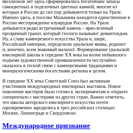
миллионов лет здесь сформировались богатейшие запасы
самоцветных и поделочных цветных камней, многие из
которых в России до сих пор добываются только на Урале.
Именно здесь, в поселке Малышева находится единственное в
России месторождение изумрудов России. На Урале
добывается редко встречаемый камень – ярко-зеленый
прозрачный гранат, который геологи называют демантоидом.
Ну, а славу камнерезного искусства Урала и, шире,
Российской империи, определили уральские яшмы, родонит
и, конечно, всем знакомый малахит. Формирование уральской
ювелирной школы в середине XX века на волне небывалого
подъема художественной промышленности неслучайно
оказалось в тесной связи с камнерезными традициями и
минералогическими богатствами региона в целом.
В середине XX века Советский Союз был активным
участником международных ювелирных выставок. Новое
поколение мастеров было готово к экспериментам и открыто
соперничало с мастерами из других стран. Важно отметить,
что школы авторского ювелирного искусства почти
одновременно зародились в трех российских столицах:
Москве, Ленинграде и Свердловске.
Международное признание