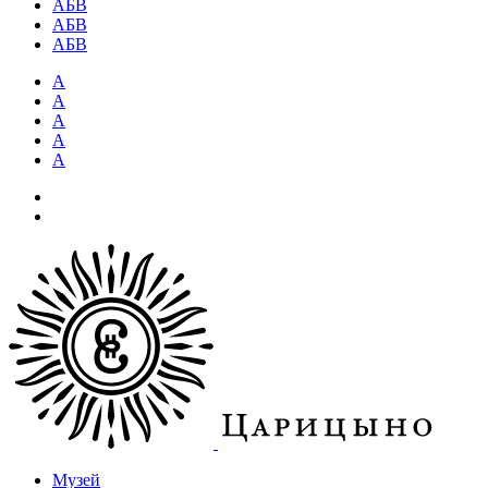
АБВ
АБВ
АБВ
А
А
А
А
А
Музей