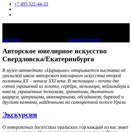
+7 495 322-44-33
Урал: металл и камень
выставка
16 мая 2025 — 1 марта
Большой дворец
Авторское ювелирное искусство
Свердловска/Екатеринбурга
В музее-заповеднике «Царицыно» открывается выставка об
уральской школе авторского ювелирного искусства второй
половины
XX
– начала
XXI
века. В экспозиции – почти две
сотни украшений из золота, серебра, мельхиора, нейзильбера и
никеля, украшенные топазами, гранатами, дымчатым
кварцем, цитринами, аквамаринами, обсидианом, бирюзой и
другими камнями, найденными на самоцветной полосе Урала.
Экскурсии
О невероятных богатствах уральских гор каждый из нас знает