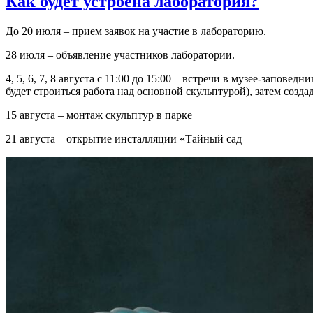
Как будет устроена лаборатория?
До 20 июля – прием заявок на участие в лабораторию.
28 июля – объявление участников лаборатории.
4, 5, 6, 7, 8 августа с 11:00 до 15:00 – встречи в музее-запо
будет строиться работа над основной скульптурой), затем созд
15 августа – монтаж скульптур в парке
21 августа – открытие инсталляции «Тайный сад