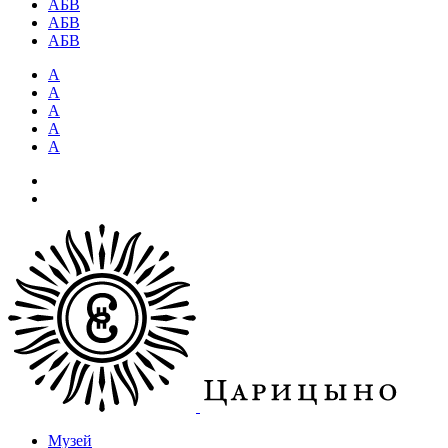
АБВ
АБВ
АБВ
А
А
А
А
А
Музей