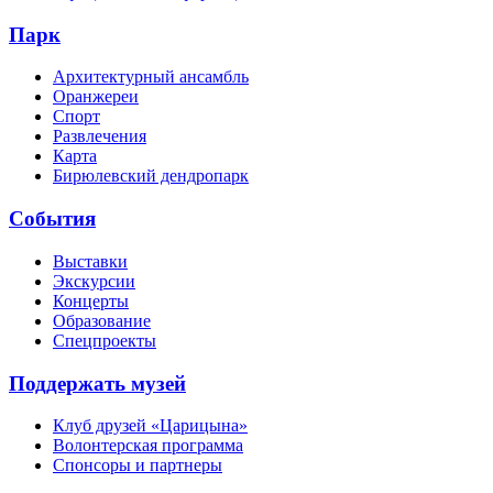
Парк
Архитектурный ансамбль
Оранжереи
Спорт
Развлечения
Карта
Бирюлевский дендропарк
События
Выставки
Экскурсии
Концерты
Образование
Спецпроекты
Поддержать музей
Клуб друзей «Царицына»
Волонтерская программа
Спонсоры и партнеры