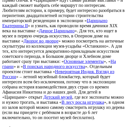
Прямо сейчас в «Царицыне» идут самые разные выставки – и
каждый сможет выбрать себе маршрут по интересам.
Любителям истории, к примеру, будет интересно разобраться в
перипетиях двадцатилетней истории строительства
императорской резиденции в экспозиции «
Царицыно
Екатерины II
» и узнать, как проводили время дачники XIX
века на выставке «
Дачное Царицыно
». Для тех, кто ищет в
музее в первую очередь искусство, в Оперном доме на
выставке «
Дворце во дворце
» можно посмотреть на античные
скульптуры из коллекции музея-усадьбы «Останкино». А для
тех, кто интересуется декоративно-прикладным искусством
советского периода, в Большом дворце и Хлебном доме
работают сразу три выставки: «
Основные элементы
», «
На
грани
» и «
В поисках народного искусства
». Отдельным
проектом стоит выставка «
Невероятная Индия. Взгляд из
России
» – летний музейный блокбастер, который будет
интересен всем без исключения, потому что в экспозиции
собрана история взаимодействия двух стран со времен
Афанасия Никитина и до наших дней. Для детей в
«Царицыне» открыт
Детский музей
, где все экспонаты можно
и нужно трогать, и выставка «
В лесу росла игрушка
», в одном
из залов которой можно самому смастерить игрушку из дерева
(если вы приедете с ребёнком в возрасте до 6 лет
включительно, то он посетит музей бесплатно).