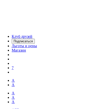
Клуб друзей
Подписаться
Льготы и цены
Магазин
7
А
А
А
А
А