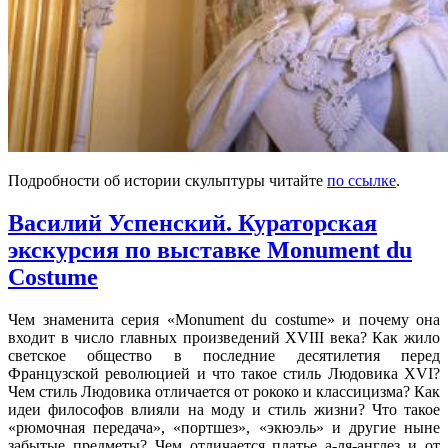
Подробности об истории скульптуры читайте
по ссылке
.
Василий Успенский. Кураторская
экскурсия по выставке Monument du
Costume
Чем знаменита серия «Monument du costume» и почему она
входит в число главных произведений XVIII века? Как жило
светское общество в последние десятилетия перед
Французской революцией и что такое стиль Людовика XVI?
Чем стиль Людовика отличается от рококо и классицизма? Как
идеи философов влияли на моду и стиль жизни? Что такое
«рюмочная передача», «портшез», «экюэль» и другие ныне
забытые предметы? Чем отличается платье а-ля-англез и от