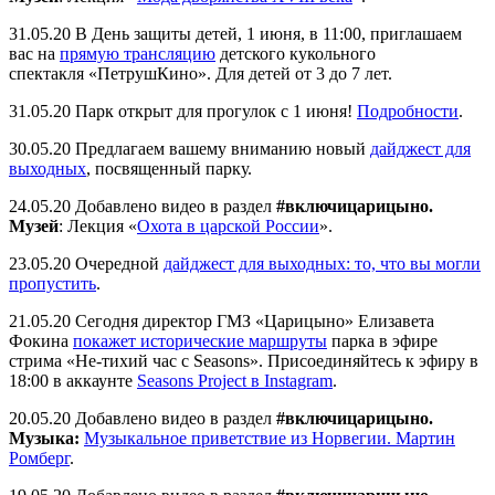
31.05.20 В День защиты детей, 1 июня, в 11:00, приглашаем
вас на
прямую трансляцию
детского кукольного
спектакля «ПетрушКино». Для детей от 3 до 7 лет.
31.05.20 Парк открыт для прогулок с 1 июня!
Подробности
.
30.05.20 Предлагаем вашему вниманию новый
дайджест для
выходных
, посвященный парку.
24.05.20 Добавлено видео в раздел
#включицарицыно.
Музей
: Лекция «
Охота в царской России
».
23.05.20 Очередной
дайджест для выходных: то, что вы могли
пропустить
.
21.05.20 Сегодня директор ГМЗ «Царицыно» Елизавета
Фокина
покажет исторические маршруты
парка в эфире
стрима «Не-тихий час с Seasons». Присоединяйтесь к эфиру в
18:00 в аккаунте
Seasons Project в Instagram
.
20.05.20 Добавлено видео в раздел
#включицарицыно.
Музыка:
Музыкальное приветствие из Норвегии. Мартин
Ромберг
.