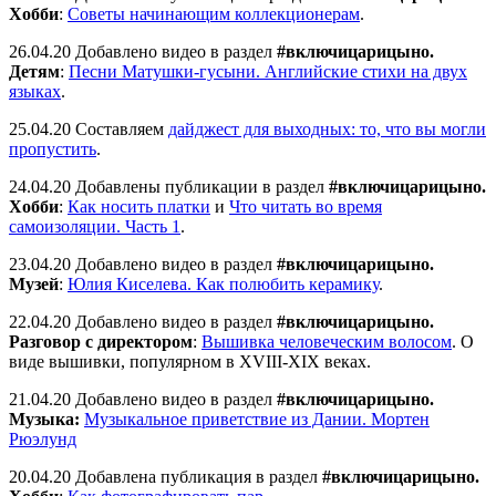
Хобби
:
Советы начинающим коллекционерам
.
26.04.20 Добавлено видео в раздел
#включицарицыно.
Детям
:
Песни Матушки-гусыни. Английские стихи на двух
языках
.
25.04.20 Составляем
дайджест для выходных: то, что вы могли
пропустить
.
24.04.20 Добавлены публикации в раздел
#включицарицыно.
Хобби
:
Как носить платки
и
Что читать во время
самоизоляции. Часть 1
.
23.04.20 Добавлено видео в раздел
#включицарицыно.
Музей
:
Юлия Киселева. Как полюбить керамику
.
22.04.20 Добавлено видео в раздел
#включицарицыно.
Разговор с директором
:
Вышивка человеческим волосом
. О
виде вышивки, популярном в XVIII-XIX веках.
21.04.20 Добавлено видео в раздел
#включицарицыно.
Музыка:
Музыкальное приветствие из Дании. Мортен
Рюэлунд
20.04.20 Добавлена публикация в раздел
#включицарицыно.