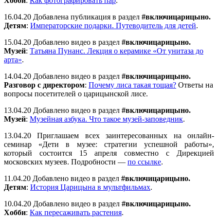
Хобби
:
Как фотографировать пар
.
16.04.20 Добавлена публикация в раздел
#включицарицыно.
Детям
:
Императорские подарки. Путеводитель для детей
.
15.04.20 Добавлено видео в раздел
#включицарицыно.
Музей
:
Татьяна Пунанс. Лекция о керамике «От унитаза до
арта»
.
14.04.20 Добавлено видео в раздел
#включицарицыно.
Разговор с директором
:
Почему лиса такая тощая?
Ответы на
вопросы посетителей о царицынской лисе.
13.04.20 Добавлено видео в раздел
#включицарицыно.
Музей
:
Музейная азбука. Что такое музей-заповедник
.
13.04.20 Приглашаем всех заинтересованных на онлайн-
семинар «Дети в музее: стратегии успешной работы»,
который состоится 15 апреля совместно с Дирекцией
московских музеев. Подробности —
по ссылке
.
11.04.20 Добавлено видео в раздел
#включицарицыно.
Детям
:
История Царицына в мультфильмах
.
10.04.20 Добавлено видео в раздел
#включицарицыно.
Хобби
:
Как пересаживать растения
.