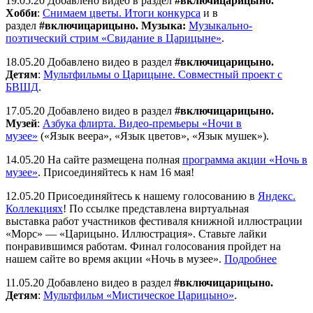
19.05.20 Добавлено видео в раздел
#включицарицыно.
Хобби
:
Снимаем цветы. Итоги конкурса
и в
раздел
#включицарицыно. Музыка:
Музыкально-
поэтический стрим «Свидание в Царицыне»
.
18.05.20 Добавлено видео в раздел
#включицарицыно.
Детям
:
Мультфильмы о Царицыне. Совместный проект с
БВШД
.
17.05.20 Добавлено видео в раздел
#включицарицыно.
Музей
:
Азбука флирта. Видео-премьеры «Ночи в
музее»
(«Язык веера», «Язык цветов», «Язык мушек»).
14.05.20 На сайте размещена полная
программа акции «Ночь в
музее»
. Присоединяйтесь к нам 16 мая!
12.05.20 Присоединяйтесь к нашему голосованию в
Яндекс.
Коллекциях
! По ссылке представлена виртуальная
выставка работ участников фестиваля книжной иллюстрации
«Морс» — «Царицыно. Иллюстрация». Ставьте лайки
понравившимся работам. Финал голосования пройдет на
нашем сайте во время акции «Ночь в музее».
Подробнее
11.05.20 Добавлено видео в раздел
#включицарицыно.
Детям
:
Мультфильм «Мистическое Царицыно»
.