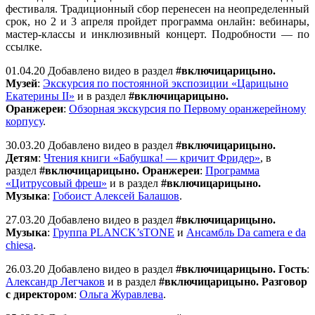
фестиваля. Традиционный сбор перенесен на неопределенный
срок, но 2 и 3 апреля пройдет программа онлайн: вебинары,
мастер-классы и инклюзивный концерт. Подробности — по
ссылке.
01.04.20 Добавлено видео в раздел
#включицарицыно.
Музей
:
Экскурсия по постоянной экспозиции «Царицыно
Екатерины II»
и в раздел
#включицарицыно.
Оранжереи
:
Обзорная экскурсия по Первому оранжерейному
корпусу
.
30.03.20 Добавлено видео в раздел
#включицарицыно.
Детям
:
Чтения книги «Бабушка! — кричит Фридер»
, в
раздел
#включицарицыно. Оранжереи
:
Программа
«Цитрусовый фреш»
и в раздел
#включицарицыно.
Музыка
:
Гобоист Алексей Балашов
.
27.03.20 Добавлено видео в раздел
#включицарицыно.
Музыка
:
Группа PLANCK’sTONE
и
Ансамбль Da camera e da
chiesa
.
26.03.20 Добавлено видео в раздел
#включицарицыно. Гость
:
Александр Легчаков
и в раздел
#включицарицыно. Разговор
с директором
:
Ольга Журавлева
.