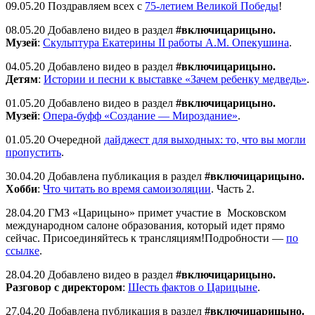
09.05.20 Поздравляем всех с
75-летием Великой Победы
!
08.05.20 Добавлено видео в раздел
#включицарицыно.
Музей
:
Скульптура Екатерины II работы А.М. Опекушина
.
04.05.20 Добавлено видео в раздел
#включицарицыно.
Детям
:
Истории и песни к выставке «Зачем ребенку медведь»
.
01.05.20 Добавлено видео в раздел
#включицарицыно.
Музей
:
Опера-буфф «Создание — Мироздание»
.
01.05.20 Очередной
дайджест для выходных: то, что вы могли
пропустить
.
30.04.20 Добавлена публикация в раздел
#включицарицыно.
Хобби
:
Что читать во время самоизоляции
. Часть 2.
28.04.20 ГМЗ «Царицыно» примет участие в Московском
международном салоне образования, который идет прямо
сейчас. Присоединяйтесь к трансляциям!Подробности —
по
ссылке
.
28.04.20 Добавлено видео в раздел
#включицарицыно.
Разговор с директором
:
Шесть фактов о Царицыне
.
27.04.20 Добавлена публикация в раздел
#включицарицыно.