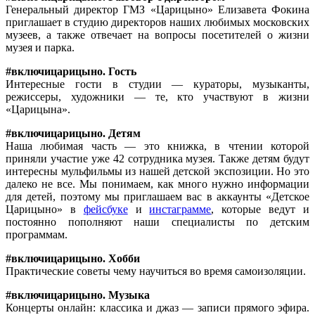
Генеральный директор ГМЗ «Царицыно» Елизавета Фокина
приглашает в студию директоров наших любимых московских
музеев, а также отвечает на вопросы посетителей о жизни
музея и парка.
#включицарицыно. Гость
Интересные гости в студии — кураторы, музыканты,
режиссеры, художники — те, кто участвуют в жизни
«Царицына».
#включицарицыно. Детям
Наша любимая часть — это книжка, в чтении которой
приняли участие уже 42 сотрудника музея. Также детям будут
интересны мульфильмы из нашей детской экспозиции. Но это
далеко не все. Мы понимаем, как много нужно информации
для детей, поэтому мы приглашаем вас в аккаунты «Детское
Царицыно» в
фейсбуке
и
инстаграмме
, которые ведут и
постоянно пополняют наши специалисты по детским
программам.
#включицарицыно. Хобби
Практические советы чему научиться во время самоизоляции.
#включицарицыно. Музыка
Концерты онлайн: классика и джаз — записи прямого эфира.