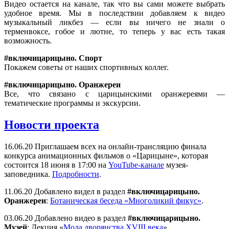
Видео остается на канале, так что вы сами можете выбрать
удобное время. Мы в последствии добавляем к видео
музыкальный ликбез — если вы ничего не знали о
терменвоксе, гобое и лютне, то теперь у вас есть такая
возможность.
#включицарицыно. Спорт
Покажем советы от наших спортивных коллег.
#включицарицыно. Оранжереи
Все, что связано с царицынскими оранжереями —
тематические программы и экскурсии.
Новости проекта
16.06.20 Приглашаем всех на онлайн-трансляцию финала
конкурса анимационных фильмов о «Царицыне», которая
состоится 18 июня в 17:00 на
YouTube-канале
музея-
заповедника.
Подробности
.
11.06.20 Добавлено видел в раздел
#включицарицыно.
Оранжереи
:
Ботаническая беседа «Многоликий фикус»
.
03.06.20 Добавлено видео в раздел
#включицарицыно.
Музей
: Лекция «
Мода дворянства XVIII века
».