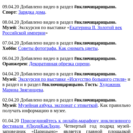
09.04.20 Добавлено видео в раздел
#включицарицыно.
Спорт
:
Зарядка дома
.
08.04.20 Добавлено видео в раздел
#включицарицыно.
Музей
: Экскурсия по выставке «
Екатерина II. Золотой век
Российской империи
»
07.04.20 Добавлено видео в раздел
#включицарицыно.
Хобби
:
Советы фотографа. Как снимать цветы
.
06.04.20 Добавлено видео в раздел
#включицарицыно.
Оранжереи
:
Декоративная обрезка сирени
.
04.04.20 Добавлено видео в раздел
#включицарицыно.
Музей
:
Экскурсия по выставке «Искусство большого стиля»
и
в раздел и в раздел
#включицарицыно. Гость
:
Художник
Марина Звягинцева
.
02.04.20 Добавлено видео в раздел
#включицарицыно.
Музей
:
Музейная азбука. экспонат с этикеткой
. Как правильно
получать информацию в музее.
01.04.20
Присоединяйтесь к онлайн-марафону инклюзивного
фестиваля #ЛюдиКакЛюди
. Четвертый год подряд музей-
заповедник «Царицыно» является главной площадкой