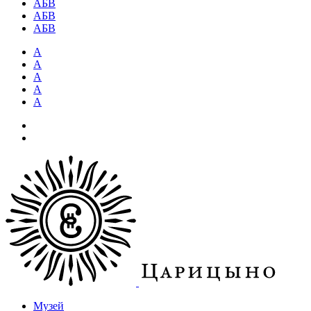
АБВ
АБВ
АБВ
А
А
А
А
А
Музей