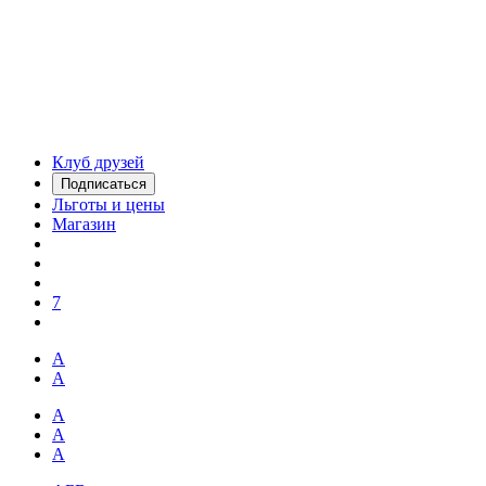
Клуб друзей
Подписаться
Льготы и цены
Магазин
7
А
А
А
А
А