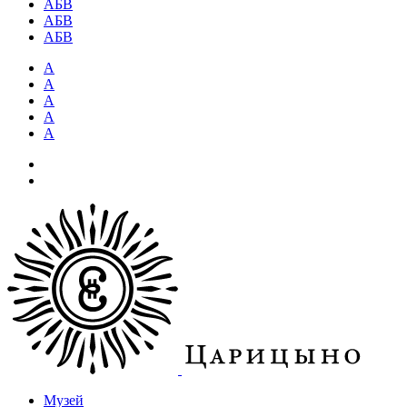
АБВ
АБВ
АБВ
А
А
А
А
А
Музей