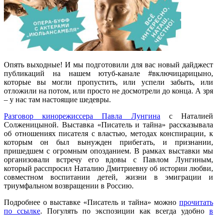
Опять выходные! И мы подготовили для вас новый дайджест
публикаций на нашем ютуб-канале #включицарицыно,
которые вы могли пропустить, или успели забыть, или
отложили на потом, или просто не досмотрели до конца. А зря
– у нас там настоящие шедевры.
Разговор кинорежиссера Павла Лунгина
с Наталией
Солженицыной. Выставка «Писатель и тайна» рассказывала
об отношениях писателя с властью, методах конспирации, к
которым он был вынужден прибегать, и признании,
пришедшем с огромным опозданием. В рамках выставки мы
организовали встречу его вдовы с Павлом Лунгиным,
который расспросил Наталию Дмитриевну об истории любви,
совместном воспитании детей, жизни в эмиграции и
триумфальном возвращении в Россию.
Подробнее о выставке «Писатель и тайна» можно
прочитать
по ссылке
. Погулять по экспозиции как всегда удобно
в