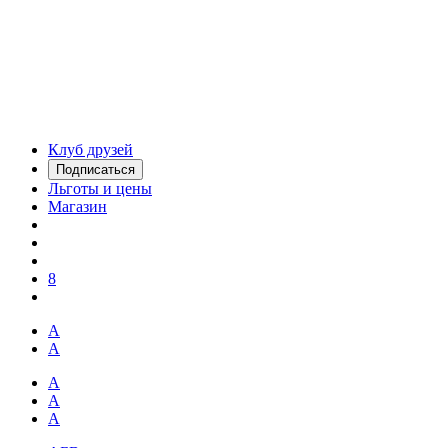
Клуб друзей
Подписаться
Льготы и цены
Магазин
8
А
А
А
А
А