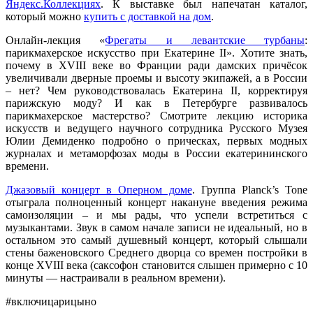
Яндекс.Коллекциях
. К выставке был напечатан каталог,
который можно
купить с доставкой на дом
.
Онлайн-лекция «
Фрегаты и левантские турбаны
:
парикмахерское искусство при Екатерине II». Хотите знать,
почему в XVIII веке во Франции ради дамских причёсок
увеличивали дверные проемы и высоту экипажей, а в России
– нет? Чем руководствовалась Екатерина II, корректируя
парижскую моду? И как в Петербурге развивалось
парикмахерское мастерство? Смотрите лекцию историка
искусств и ведущего научного сотрудника Русского Музея
Юлии Демиденко подробно о прическах, первых модных
журналах и метаморфозах моды в России екатерининского
времени.
Джазовый концерт в Оперном доме
. Группа Planck’s Tone
отыграла полноценный концерт накануне введения режима
самоизоляции – и мы рады, что успели встретиться с
музыкантами. Звук в самом начале записи не идеальный, но в
остальном это самый душевный концерт, который слышали
стены баженовского Среднего дворца со времен постройки в
конце XVIII века (саксофон становится слышен примерно с 10
минуты — настраивали в реальном времени).
#включицарицыно