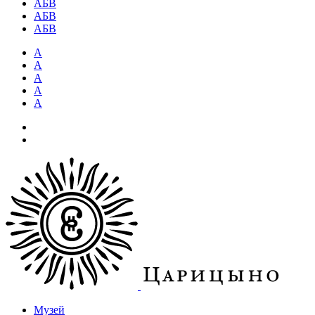
АБВ
АБВ
АБВ
А
А
А
А
А
Музей