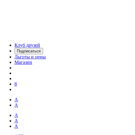
Клуб друзей
Подписаться
Льготы и цены
Магазин
8
А
А
А
А
А