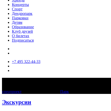
Аренда
Концерты
Спорт
Дендропарк
Парковки
Детям
Образование
Клуб друзей
О билетах
Подписаться
+7 495 322-44-33
IV Фестиваль исторических садов
спецпроект
04—12 сентября 2021
Парк
Экскурсии