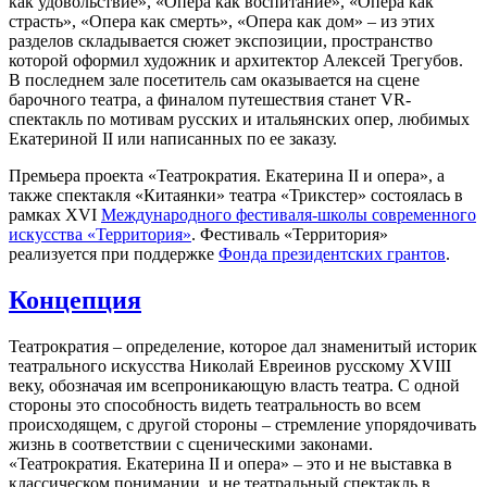
как удовольствие», «Опера как воспитание», «Опера как
страсть», «Опера как смерть», «Опера как дом» – из этих
разделов складывается сюжет экспозиции, пространство
которой оформил художник и архитектор Алексей Трегубов.
В последнем зале посетитель сам оказывается на сцене
барочного театра, а финалом путешествия станет VR-
спектакль по мотивам русских и итальянских опер, любимых
Екатериной II или написанных по ее заказу.
Премьера проекта «Театрократия. Екатерина II и опера», а
также спектакля «Китаянки» театра «Трикстер» состоялась в
рамках XVI
Международного фестиваля-школы современного
искусства «Территория»
. Фестиваль «Территория»
реализуется при поддержке
Фонда президентских грантов
.
Концепция
Театрократия – определение, которое дал знаменитый историк
театрального искусства Николай Евреинов русскому XVIII
веку, обозначая им всепроникающую власть театра. С одной
стороны это способность видеть театральность во всем
происходящем, с другой стороны – стремление упорядочивать
жизнь в соответствии с сценическими законами.
«Театрократия. Екатерина II и опера» – это и не выставка в
классическом понимании, и не театральный спектакль в