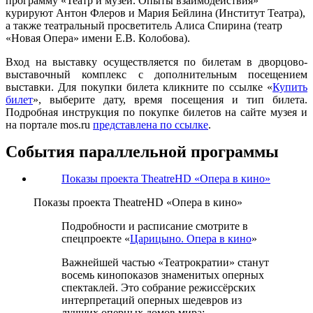
программу «Театр и музей. Опыты взаимодействия»
курируют Антон Флеров и Мария Бейлина (Институт Театра),
а также театральный просветитель Алиса Спирина (театр
«Новая Опера» имени Е.В. Колобова).
Вход на выставку осуществляется по билетам в дворцово-
выставочный комплекс с дополнительным посещением
выставки. Для покупки билета кликните по ссылке «
Купить
билет
», выберите дату, время посещения и тип билета.
Подробная инструкция по покупке билетов на сайте музея и
на портале mos.ru
представлена по ссылке
.
События параллельной программы
Показы проекта TheatreHD «Опера в кино»
Показы проекта TheatreHD «Опера в кино»
Подробности и расписание смотрите в
спецпроекте «
Царицыно. Опера в кино
»
Важнейшей частью «Театрократии» станут
восемь кинопоказов знаменитых оперных
спектаклей. Это собрание режиссёрских
интерпретаций оперных шедевров из
лучших оперных домов мира: