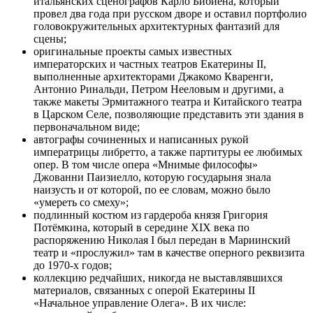
итальянских сценографов Карло Бибиена, который
провел два года при русском дворе и оставил портфолио
головокружительных архитектурных фантазий для
сцены;
оригинальные проекты самых известных
императорских и частных театров Екатерины II,
выполненные архитекторами Джакомо Кваренги,
Антонио Ринальди, Петром Нееловым и другими, а
также макеты Эрмитажного театра и Китайского театра
в Царском Селе, позволяющие представить эти здания в
первоначальном виде;
автографы сочиненных и написанных рукой
императрицы либретто, а также партитуры ее любимых
опер. В том числе опера «Мнимые философы»
Джованни Паизиелло, которую государыня знала
наизусть и от которой, по ее словам, можно было
«умереть со смеху»;
подлинный костюм из гардероба князя Григория
Потёмкина, который в середине ХIХ века по
распоряжению Николая I был передан в Мариинский
театр и «прослужил» там в качестве оперного реквизита
до 1970-х годов;
коллекцию редчайших, никогда не выставлявшихся
материалов, связанных с оперой Екатерины II
«Начальное управление Олега». В их числе: