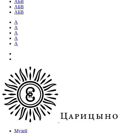
АБВ
АБВ
АБВ
А
А
А
А
А
Музей