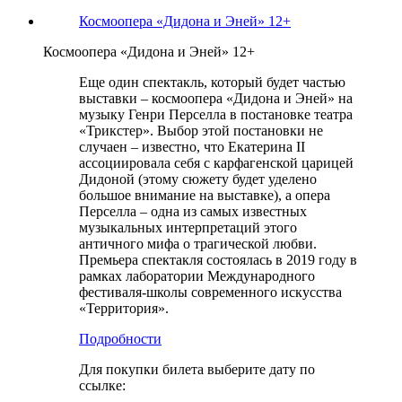
Космоопера «Дидона и Эней» 12+
Космоопера «Дидона и Эней» 12+
Еще один спектакль, который будет частью
выставки – космоопера «Дидона и Эней» на
музыку Генри Перселла в постановке театра
«Трикстер». Выбор этой постановки не
случаен – известно, что Екатерина II
ассоциировала себя с карфагенской царицей
Дидоной (этому сюжету будет уделено
большое внимание на выставке), а опера
Перселла – одна из самых известных
музыкальных интерпретаций этого
античного мифа о трагической любви.
Премьера спектакля состоялась в 2019 году в
рамках лаборатории Международного
фестиваля-школы современного искусства
«Территория».
Подробности
Для покупки билета выберите дату по
ссылке: