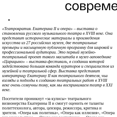
«Театрократия. Екатерина II и опера» – выставка о
становлении русского музыкального театра в XVIII веке. Она
представит исторические материалы и произведения
искусства из 27 российских музеев, две театральные
премьеры и насыщенную публичную программу для широкой и
профессиональной аудитории. Это первый музейно-
театральный проект такого масштаба в музее-заповеднике
«Царицыно» – выставка-фестиваль, в создании которой
задействована большая команда кураторов и специалистов из
музейной и театральной сфер. Выставка представит
императрицу Екатерину II как театрального деятеля, чьи
взгляды и подходы к созданию театральных работ в XVIII
веке очень созвучны тому, как мы воспринимаем театр в XXI
веке.
Посетители проникнут «за кулисы» театрального
визионерства Екатерины II и смогут оценить ее таланты
политтехнолога, автора, цензора, режиссера, критика и
зрителя. «Опера как политика», «Опера как иллюзия», «Опера