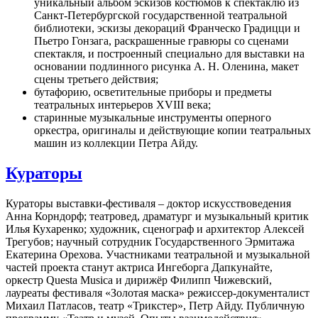
уникальный альбом эскизов костюмов к спектаклю из
Санкт-Петербургской государственной театральной
библиотеки, эскизы декораций Франческо Градицци и
Пьетро Гонзага, раскрашенные гравюры со сценами
спектакля, и построенный специально для выставки на
основании подлинного рисунка А. Н. Оленина, макет
сцены третьего действия;
бутафорию, осветительные приборы и предметы
театральных интерьеров XVIII века;
старинные музыкальные инструменты оперного
оркестра, оригиналы и действующие копии театральных
машин из коллекции Петра Айду.
Кураторы
Кураторы выставки-фестиваля – доктор искусствоведения
Анна Корндорф; театровед, драматург и музыкальный критик
Илья Кухаренко; художник, сценограф и архитектор Алексей
Трегубов; научный сотрудник Государственного Эрмитажа
Екатерина Орехова. Участниками театральной и музыкальной
частей проекта станут актриса Ингеборга Дапкунайте,
оркестр Questa Musica и дирижёр Филипп Чижевский,
лауреаты фестиваля «Золотая маска» режиссер-документалист
Михаил Патласов, театр «Трикстер», Петр Айду. Публичную