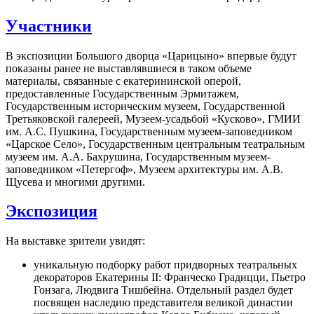
Участники
В экспозиции Большого дворца «Царицыно» впервые будут
показаны ранее не выставлявшиеся в таком объеме
материалы, связанные с екатерининской оперой,
предоставленные Государственным Эрмитажем,
Государственным историческим музеем, Государственной
Третьяковской галереей, Музеем-усадьбой «Кусково», ГМИИ
им. А.С. Пушкина, Государственным музеем-заповедником
«Царское Село», Государственным центральным театральным
музеем им. А.А. Бахрушина, Государственным музеем-
заповедником «Петергоф», Музеем архитектуры им. А.В.
Щусева и многими другими.
Экспозиция
На выставке зрители увидят:
уникальную подборку работ придворных театральных
декораторов Екатерины II: Франческо Градицци, Пьетро
Гонзага, Людвига Тишбейна. Отдельный раздел будет
посвящен наследию представителя великой династии