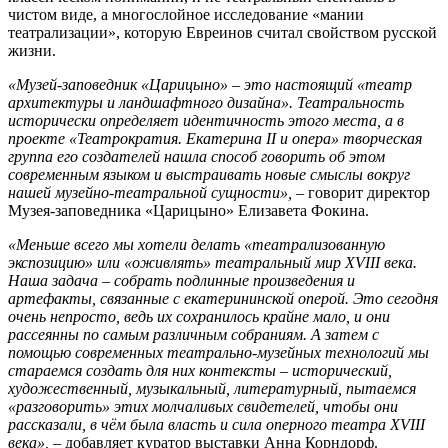
чистом виде, а многослойное исследование «мании
театрализации», которую Евреинов считал свойством русской
жизни.
«Музей-заповедник «Царицыно» – это настоящий «театр
архитектуры и ландшафтного дизайна». Театральность
исторически определяет идентичность этого места, а в
проекте «Театрократия. Екатерина
II
и опера» творческая
группа его создателей нашла способ говорить об этом
современным языком и выстраивать новые смыслы вокруг
нашей музейно-театральной сущности», –
говорит директор
Музея-заповедника «Царицыно» Елизавета Фокина.
«Меньше всего мы хотели делать «театрализованную
экспозицию» или «оживлять» театральный мир
XVIII
века.
Наша задача – собрать подлинные произведения и
артефакты, связанные с екатерининской оперой. Это сегодня
очень непросто, ведь их сохранилось крайне мало, и они
рассеянны по самым различным собраниям. А затем с
помощью современных театрально-музейных технологий мы
стараемся создать для них контексты – исторический,
художественный, музыкальный, литературный, пытаемся
«разговорить» этих молчаливых свидетелей, чтобы они
рассказали, в чём была власть и сила оперного театра
XVIII
века», –
добавляет куратор выставки Анна Корндорф.