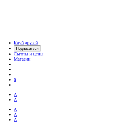
Клуб друзей
Подписаться
Льготы и цены
Магазин
6
А
А
А
А
А