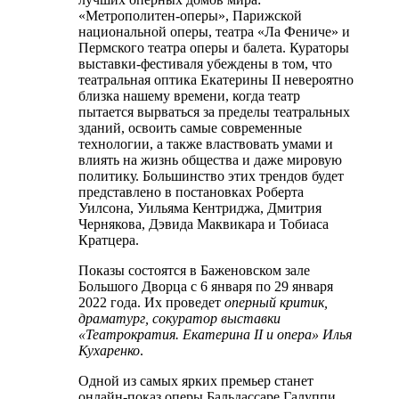
«Метрополитен-оперы», Парижской
национальной оперы, театра «Ла Фениче» и
Пермского театра оперы и балета. Кураторы
выставки-фестиваля убеждены в том, что
театральная оптика Екатерины II невероятно
близка нашему времени, когда театр
пытается вырваться за пределы театральных
зданий, освоить самые современные
технологии, а также властвовать умами и
влиять на жизнь общества и даже мировую
политику. Большинство этих трендов будет
представлено в постановках Роберта
Уилсона, Уильяма Кентриджа, Дмитрия
Чернякова, Дэвида Маквикара и Тобиаса
Кратцера.
Показы состоятся в Баженовском зале
Большого Дворца с 6 января по 29 января
2022 года. Их проведет
оперный критик,
драматург, сокуратор выставки
«Театрократия. Екатерина II и опера» Илья
Кухаренко
.
Одной из самых ярких премьер станет
онлайн-показ оперы Бальдассаре Галуппи