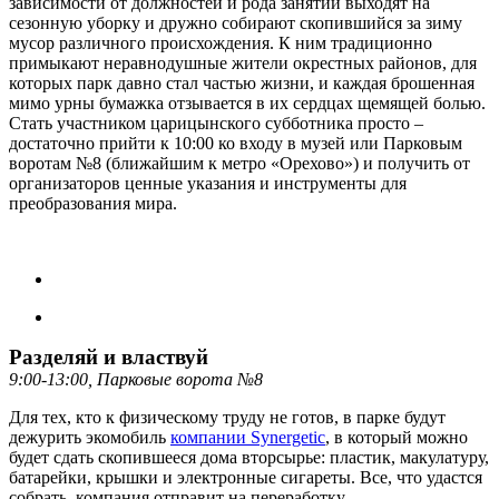
зависимости от должностей и рода занятий выходят на
сезонную уборку и дружно собирают скопившийся за зиму
мусор различного происхождения. К ним традиционно
примыкают неравнодушные жители окрестных районов, для
которых парк давно стал частью жизни, и каждая брошенная
мимо урны бумажка отзывается в их сердцах щемящей болью.
Стать участником царицынского субботника просто –
достаточно прийти к 10:00 ко входу в музей или Парковым
воротам №8 (ближайшим к метро «Орехово») и получить от
организаторов ценные указания и инструменты для
преобразования мира.
Разделяй и властвуй
9:00-13:00, Парковые ворота №8
Для тех, кто к физическому труду не готов, в парке будут
дежурить экомобиль
компании Synergetic
, в который можно
будет сдать скопившееся дома вторсырье: пластик, макулатуру,
батарейки, крышки и электронные сигареты. Все, что удастся
собрать, компания отправит на переработку.