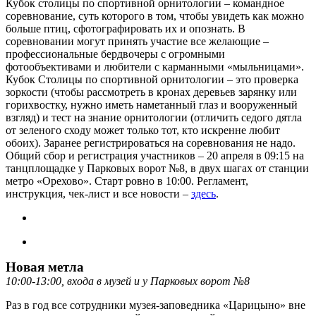
Кубок столицы по спортивной орнитологии – командное
соревнование, суть которого в том, чтобы увидеть как можно
больше птиц, сфотографировать их и опознать. В
соревновании могут принять участие все желающие –
профессиональные бердвочеры с огромными
фотообъективами и любители с карманными «мыльницами».
Кубок Столицы по спортивной орнитологии – это проверка
зоркости (чтобы рассмотреть в кронах деревьев зарянку или
горихвостку, нужно иметь наметанный глаз и вооруженный
взгляд) и тест на знание орнитологии (отличить седого дятла
от зеленого сходу может только тот, кто искренне любит
обоих). Заранее регистрироваться на соревнования не надо.
Общий сбор и регистрация участников – 20 апреля в 09:15 на
танцплощадке у Парковых ворот №8, в двух шагах от станции
метро «Орехово». Старт ровно в 10:00. Регламент,
инструкция, чек-лист и все новости –
здесь
.
Новая метла
10:00-13:00, входа в музей и у Парковых ворот №8
Раз в год все сотрудники музея-заповедника «Царицыно» вне