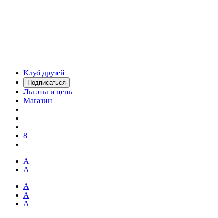
Клуб друзей
Подписаться
Льготы и цены
Магазин
8
А
А
А
А
А