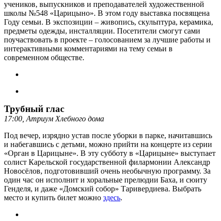
учеников, выпускников и преподавателей художественной
школы №548 «Царицыно». В этом году выставка посвящена
Году семьи. В экспозиции – живопись, скульптура, керамика,
предметы одежды, инсталляции. Посетители смогут сами
поучаствовать в проекте – голосованием за лучшие работы и
интерактивными комментариями на тему семьи в
современном обществе.
Трубный глас
17:00, Атриум Хлебного дома
Под вечер, изрядно устав после уборки в парке, начитавшись
и набегавшись с детьми, можно прийти на концерте из серии
«Орган в Царицыне». В эту субботу в «Царицыне» выступает
солист Карельской государственной филармонии Александр
Новосёлов, подготовивший очень необычную программу. За
один час он исполнит и хоральные прелюдии Баха, и сюиту
Генделя, и даже «Домский собор» Таривердиева. Выбрать
место и купить билет можно
здесь
.