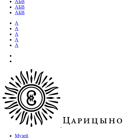
АБВ
АБВ
АБВ
А
А
А
А
А
Музей