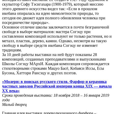
скульптор Софу Тэсигахара (1900-1979), который миссию
этого древнего искусства видел так: «Если в прошлом
икебана опиралась на идею мимолетности природы, то
сегодня ею движет идея полного обновления человека при
посредничестве природы».
Основное отличие школы заключается в почти безграничной
свободе в выборе материалов: мастера Согэцу при
составлении композиций используют не только растения, но и
металл, пластик, дерево, камни. Однако, несмотря на такую
свободу в выборе средств икебана Согэцу не изменяет
традициям.
За 10 дней работы выставки на ней будут показаны 28
композиций, созданных преподавателями и выпускниками
Школы Согэцу МАрхИ. Каждая композиция сопровождается
стихотворными строками Мацуо Басё, Кобаяси Иссы, Есы
Бусона, Хаттори Рансэцу и других поэтов.
«Модерн: в поисках русского стиля. Фарфор и керамика
частных заводов Российской империи конца XIX — начала
XX века»
Сроки проведения выставки: 18 ноября 2018 – 16 января 2019
года
Малый дворец
Главная идея выставки дореволюционного фарфора –