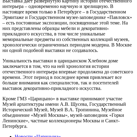
Выставка даёт развернутую картину истории отечественного
интерьера – одновременно научную и зрелищную. В
настоящее время только в Петербурге – в Государственном
Эрмитаже и Государственном музее-заповеднике «Павловск»
– есть постоянные экспозиции, посвященные этой теме. На
них представлены образцы мебели и декоративно-
прикладного искусства, в том числе уникальные
мемориальные предметы из собственных коллекций музеев,
хронологически ограниченных периодом модерна. В Москве
ни одной подобной выставки не создавалось.
Уникальность выставки в царицынском Хлебном доме
заключается в том, что на ней хронология истории
отечественного интерьера впервые продолжена до советского
времени. Этот период в последнее время привлекает все
больше внимания как специалистов, так и посетителей
выставок декоративно-прикладного искусства.
Кроме ГМЗ «Царицыно» в выставке принимают участие
Музей архитектуры имени А.В. Щусева, Государственный
Исторический Музей, Музей В.А. Тропинина, Музейное
объединение «Музей Москвы», музей-заповедник «Горки
Ленинские», частные коллекционеры Москвы и Санкт-
Петербурга.
Новости «Царицына»