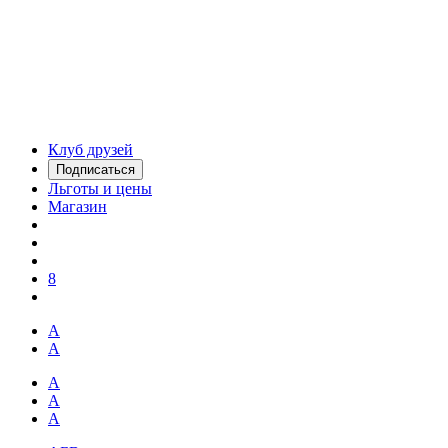
Клуб друзей
Подписаться
Льготы и цены
Магазин
8
А
А
А
А
А