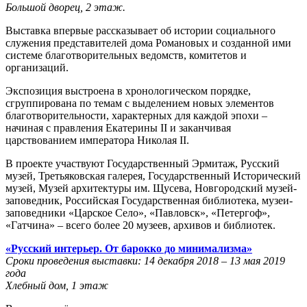
Большой
дворец, 2 этаж.
Выставка впервые рассказывает об истории социального
служения представителей дома Романовых и созданной ими
системе благотворительных ведомств, комитетов и
организаций.
Экспозиция выстроена в хронологическом порядке,
сгруппирована по темам с выделением новых элементов
благотворительности, характерных для каждой эпохи –
начиная с правления Екатерины II и заканчивая
царствованием императора Николая II.
В проекте участвуют Государственный Эрмитаж, Русский
музей, Третьяковская галерея, Государственный Исторический
музей, Музей архитектуры им. Щусева, Новгородский музей-
заповедник, Российская Государственная библиотека, музеи-
заповедники «Царское Село», «Павловск», «Петергоф»,
«Гатчина» – всего более 20 музеев, архивов и библиотек.
«Русский интерьер. От барокко до минимализма»
Сроки проведения выставки: 14 декабря 2018 – 13 мая 2019
года
Хлебный дом, 1 этаж