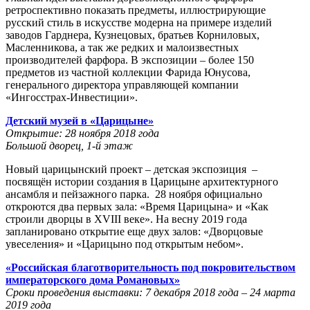
ретроспективно показать предметы, иллюстрирующие
русский стиль в искусстве модерна на примере изделий
заводов Гарднера, Кузнецовых, братьев Корниловых,
Масленникова, а так же редких и малоизвестных
производителей фарфора. В экспозиции – более 150
предметов из частной коллекции Фарида Юнусова,
генерального директора управляющей компании
«Ингосстрах-Инвестиции».
Детский музей в «Царицыне»
Открытие: 28 ноября 2018 года
Большой дворец, 1-й этаж
Новый царицынский проект – детская экспозиция –
посвящён истории создания в Царицыне архитектурного
ансамбля и пейзажного парка. 28 ноября официально
откроются два первых зала: «Время Царицына» и «Как
строили дворцы в XVIII веке». На весну 2019 года
запланировано открытие еще двух залов: «Дворцовые
увеселения» и «Царицыно под открытым небом».
«Российская благотворительность под покровительством
императорского дома Романовых»
Сроки проведения выставки: 7 декабря 2018 года – 24 марта
2019 года