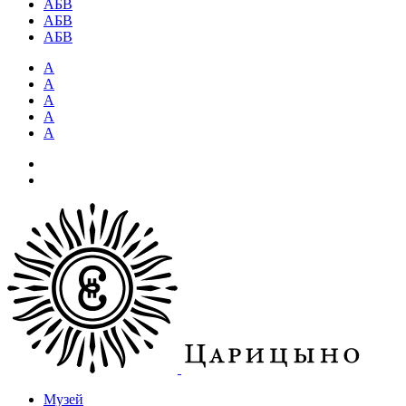
АБВ
АБВ
АБВ
А
А
А
А
А
Музей