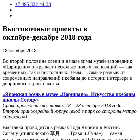
+7 495 322-44-33
Выставочные проекты в
октябре‑декабре 2018 года
18 октября 2018
Во второй половине осени и начале зимы музей-заповедник
«Царицыно» открывает несколько новых экспозиций — как
временных, так и постоянных. Темы — самые разные: от
современных направлений икебаны до истории интерьера и
дворцового строительства.
«Японская осень в музее «Царицыно». Искусство икебаны
школы Согэцу»
Сроки проведения выставки: 18 – 28 октября 2018 года
Второй оранжерейный корпус (вход в парк со стороны метро
«Орехово»)
Выставка проводится в рамках Года Японии в России.
Согэцу (от японского 草月 — «Трава и Луна») — самая
молодая из школ икебаны. Ее создал в 1927 году художник и