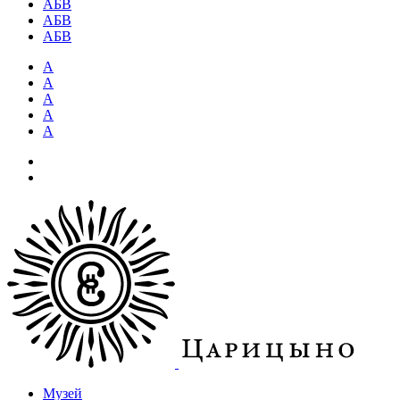
АБВ
АБВ
АБВ
А
А
А
А
А
Музей