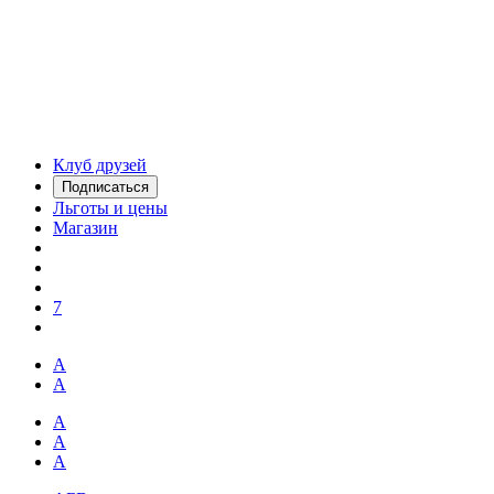
Клуб друзей
Подписаться
Льготы и цены
Магазин
7
А
А
А
А
А