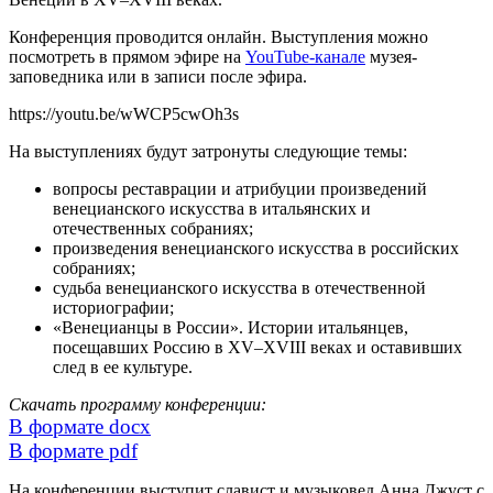
Конференция проводится онлайн. Выступления можно
посмотреть в прямом эфире на
YouTube-канале
музея-
заповедника или в записи после эфира.
https://youtu.be/wWCP5cwOh3s
На выступлениях будут затронуты следующие темы:
вопросы реставрации и атрибуции произведений
венецианского искусства в итальянских и
отечественных собраниях;
произведения венецианского искусства в российских
собраниях;
судьба венецианского искусства в отечественной
историографии;
«Венецианцы в России». Истории итальянцев,
посещавших Россию в XV–XVIII веках и оставивших
след в ее культуре.
Скачать программу конференции:
В формате docx
В формате pdf
На конференции выступит славист и музыковед Анна Джуст с