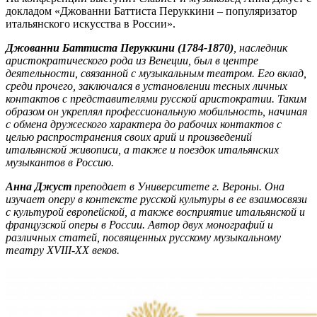
докладом «Джованни Баттиста Перуккини – популяризатор
итальянского искусства в России».
Джованни Баттиста Перуккини (1784-1870)
, наследник
аристократического рода из Венеции, был в центре
деятельности, связанной с музыкальным театром. Его вклад,
среди прочего, заключался в установлении тесных личных
контактов с представителями русской аристократии. Таким
образом он укреплял профессиональную мобильность, начиная
с обмена дружеского характера до рабочих контактов с
целью распространения своих арий и произведений
итальянской живописи, а также и поездок итальянских
музыкантов в Россию.
Анна Джуст
преподает в Университете г. Вероны. Она
изучает оперу в контексте русской культуры в ее взаимосвязи
с культурой европейской, а также восприятие итальянской и
французской оперы в России. Автор двух монографий и
различных статей, посвященных русскому музыкальному
театру XVIII-XX веков.