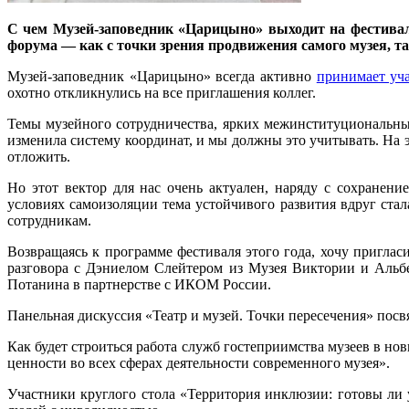
С чем Музей-заповедник «Царицыно» выходит на фестиваль 
форума — как с точки зрения продвижения самого музея, т
Музей-заповедник «Царицыно» всегда активно
принимает уч
охотно откликнулись на все приглашения коллег.
Темы музейного сотрудничества, ярких межинституциональны
изменила систему координат, и мы должны это учитывать. На 
отложить.
Но этот вектор для нас очень актуален, наряду с сохране
условиях самоизоляции тема устойчивого развития вдруг ста
сотрудникам.
Возвращаясь к программе фестиваля этого года, хочу пригла
разговора с Дэниелом Слейтером из Музея Виктории и Альб
Потанина в партнерстве с ИКОМ России.
Панельная дискуссия «Театр и музей. Точки пересечения» посв
Как будет строиться работа служб гостеприимства музеев в н
ценности во всех сферах деятельности современного музея».
Участники круглого стола «Территория инклюзии: готовы ли 