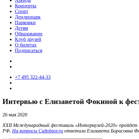
Аренда
Концерты
Спорт
Дендропарк
Парковки
Детям
Образование
Клуб друзей
О билетах
Подписаться
+7 495 322-44-33
Интервью с Елизаветой Фокиной к фест
26 мая 2020
XXII Международный фестиваль «Интермузей-2020» пройдет с 2
РФ.
На вопросы Cultobzor.ru
ответила Елизавета Борисовна Фо