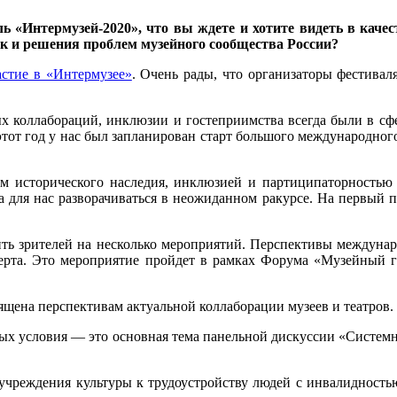
«Интермузей-2020», что вы ждете и хотите видеть в качест
ак и решения проблем музейного сообщества России?
астие в «Интермузее»
. Очень рады, что организаторы фестива
х коллабораций, инклюзии и гостеприимства всегда были в сфе
этот год у нас был запланирован старт большого международно
нием исторического наследия, инклюзией и партиципаторность
ла для нас разворачиваться в неожиданном ракурсе. На первый 
сить зрителей на несколько мероприятий. Перспективы междунар
ерта. Это мероприятие пройдет в рамках Форума «Музейный 
ящена перспективам актуальной коллаборации музеев и театров.
овых условия — это основная тема панельной дискуссии «Систе
учреждения культуры к трудоустройству людей с инвалидностью