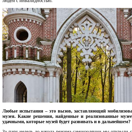
людей с инвалидностью.
Любые испытания – это вызов, заставляющий мобилизоват
музея. Какие решения, найденные и реализованные музее
удачными, которые музей будет развивать и в дальнейшем?
За пару недель до начала режима самоизоляции мы открыли с