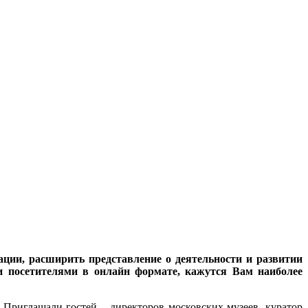
ции, расширить представление о деятельности и развитии
ми посетителями в онлайн формате, кажутся Вам наиболее
 Приглашали гостей – директоров московских музеев, куратор