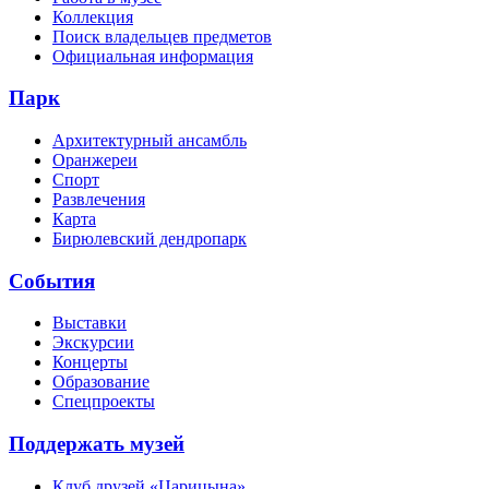
Коллекция
Поиск владельцев предметов
Официальная информация
Парк
Архитектурный ансамбль
Оранжереи
Спорт
Развлечения
Карта
Бирюлевский дендропарк
События
Выставки
Экскурсии
Концерты
Образование
Спецпроекты
Поддержать музей
Клуб друзей «Царицына»