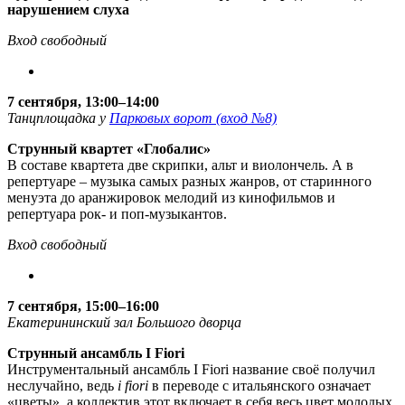
нарушением слуха
Вход свободный
7 сентября, 13:00–14:00
Танцплощадка у
Парковых ворот (вход №8)
Струнный квартет «Глобалис»
В составе квартета две скрипки, альт и виолончель. А в
репертуаре – музыка самых разных жанров, от старинного
менуэта до аранжировок мелодий из кинофильмов и
репертуара рок- и поп-музыкантов.
Вход свободный
7 сентября, 15:00–16:00
Екатерининский зал Большого дворца
Струнный ансамбль I Fiori
Инструментальный ансамбль I Fiori название своё получил
неслучайно, ведь
i fiori
в переводе с итальянского означает
«цветы», а коллектив этот включает в себя весь цвет молодых