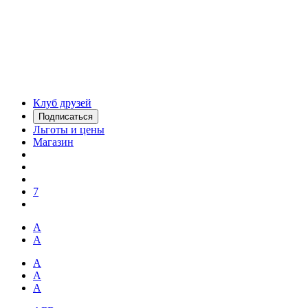
Клуб друзей
Подписаться
Льготы и цены
Магазин
7
А
А
А
А
А