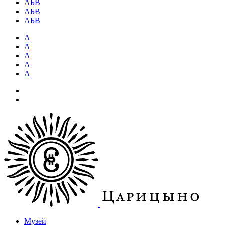
АБВ
АБВ
АБВ
А
А
А
А
А
Музей