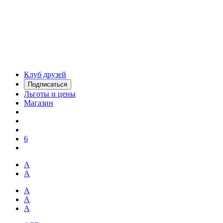
Клуб друзей
Подписаться
Льготы и цены
Магазин
6
А
А
А
А
А