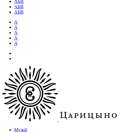
АБВ
АБВ
АБВ
А
А
А
А
А
Музей