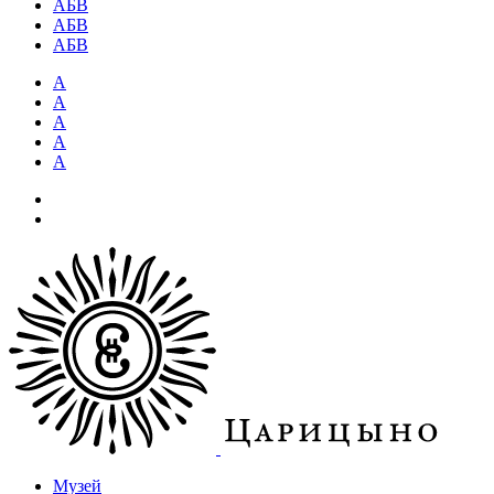
АБВ
АБВ
АБВ
А
А
А
А
А
Музей