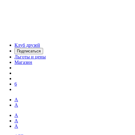
Клуб друзей
Подписаться
Льготы и цены
Магазин
6
А
А
А
А
А