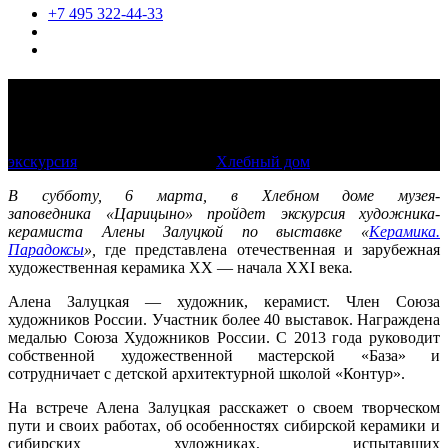
+7 495 322-44-33
Прогулка с художником-керамистом по
выставке «Керамика. Парадоксы»
экскурсия
6 марта 2021, 15:30
Хлебный дом
В субботу, 6 марта, в Хлебном доме музея-
заповедника «Царицыно» пройдет экскурсия художника-
керамиста Алены Залуцкой по выставке «
Керамика.
Парадоксы
»,
где представлена отечественная и зарубежная
художественная керамика XX — начала XXI века
.
Алена Залуцкая — художник, керамист. Член Союза
художников России. Участник более 40 выставок. Награждена
медалью Союза Художников России. С 2013 года руководит
собственной художественной мастерской «База» и
сотрудничает с детской архитектурной школой «Контур».
На встрече Алена Залуцкая расскажет о своем творческом
пути и своих работах, об особенностях сибирской керамики и
сибирских художниках, испытавших