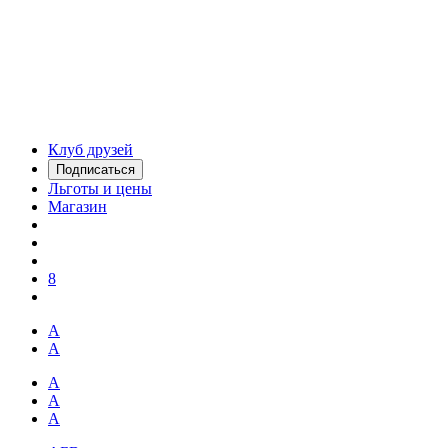
Клуб друзей
Подписаться
Льготы и цены
Магазин
8
А
А
А
А
А