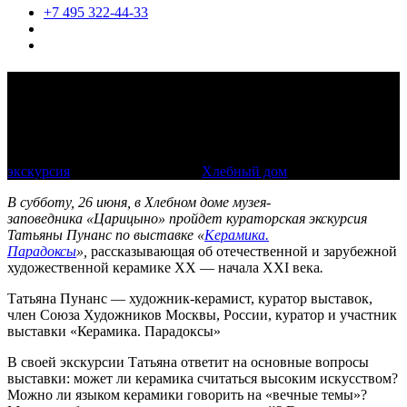
+7 495 322-44-33
Прогулка по выставке «Керамика.
Парадоксы» с художником и куратором
Татьяной Пунанс
экскурсия
26 июня 2021, 12:00
Хлебный дом
В субботу, 26 июня, в Хлебном доме музея-
заповедника «Царицыно» пройдет кураторская экскурсия
Татьяны Пунанс по выставке «
Керамика.
Парадоксы
»,
рассказывающая об отечественной и зарубежной
художественной керамике XX — начала XXI века
.
Татьяна Пунанс — художник-керамист, куратор выставок,
член Союза Художников Москвы, России, куратор и участник
выставки «Керамика. Парадоксы»
В своей экскурсии Татьяна ответит на основные вопросы
выставки: может ли керамика считаться высоким искусством?
Можно ли языком керамики говорить на «вечные темы»?