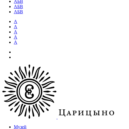
АБВ
АБВ
АБВ
А
А
А
А
А
Музей