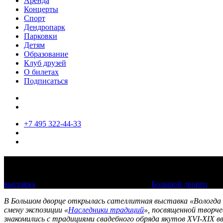
Аренда
Концерты
Спорт
Дендропарк
Парковки
Детям
Образование
Клуб друзей
О билетах
Подписаться
+7 495 322-44-33
Вологда – город ремёсел
выставка
22 июля 2023 — 17 декабря 2023
Большой дворец
В Большом дворце открылась сателлитная выставка «Вологда 
смену экспозиции «
Наследники традиций
», посвященной творч
знакомились с традициями свадебного обряда якутов XVI-XIX вв