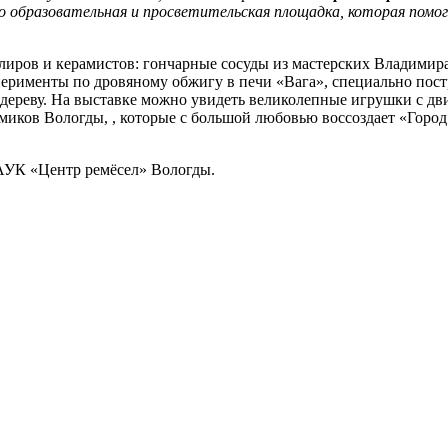
 образовательная и просветительская площадка, которая помо
лиров и керамистов: гончарные сосуды из мастерских Владими
перименты по дровяному обжигу в печи «Вага», специально пос
 дереву. На выставке можно увидеть великолепные игрушки с д
ков Вологды, , которые с большой любовью воссоздает «Город 
МАУК «Центр ремёсел» Вологды.