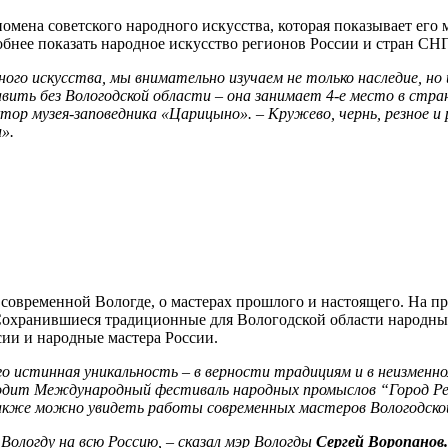
омена советского народного искусства, которая показывает его 
бнее показать народное искусство регионов России и стран СНГ
го искусства, мы внимательно изучаем не только наследие, но
вить без Вологодской области – она занимает 4-е место в стр
ктор музея-заповедника «Царицыно». – Кружево, чернь, резное и
».
и современной Вологде, о мастерах прошлого и настоящего. На п
 Сохранившиеся традиционные для Вологодской области народны
ии и народные мастера России.
го истинная уникальность – в верности традициям и в неизменн
роходит Международный фестиваль народных промыслов “Город Р
также можно увидеть работы современных мастеров Вологодско
Вологду на всю Россию, – сказал мэр Вологды
Сергей Воропанов