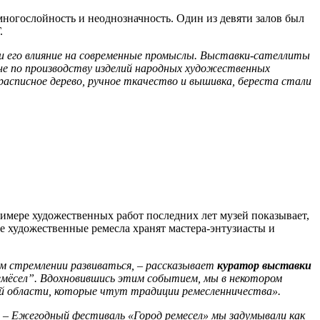
многослойность и неоднозначность. Один из девяти залов был
.
 и его влияние на современные промыслы. Выставки-сателлиты
ане по производству изделий народных художественных
 расписное дерево, ручное ткачество и вышивка, береста стали
римере художественных работ последних лет музей показывает,
е художественные ремесла хранят мастера-энтузиасты и
ом стремлении развиваться, – рассказывает
куратор выставки
емёсел”. Вдохновившись этим событием, мы в некотором
й области, которые чтут традиции ремесленничества».
.
– Ежегодный фестиваль «Город ремесел» мы задумывали как