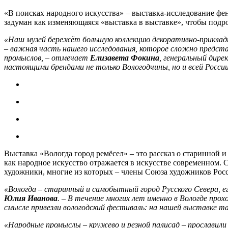
«В поисках народного искусства» – выставка-исследование фен
задуман как изменяющаяся «выставка в выставке», чтобы подро
«Наш музей бережёт большую коллекцию декоративно-прикладно
– важная часть нашего исследования, которое сложно предста
промыслов, – отмечает
Елизавета Фокина
, генеральный дире
настоящими брендами не только Вологодчины, но и всей России
Выставка «Вологда город ремёсел» – это рассказ о старинной 
как народное искусство отражается в искусстве современном.
художники, многие из которых – члены Союза художников Росс
«Вологда – старинный и самобытный город Русского Севера, е
Юлия Иванова
. – В течение многих лет именно в Вологде п
смысле привезли вологодский фестиваль: на нашей выставке 
«Народные промыслы – кружево и резной палисад – прославили 