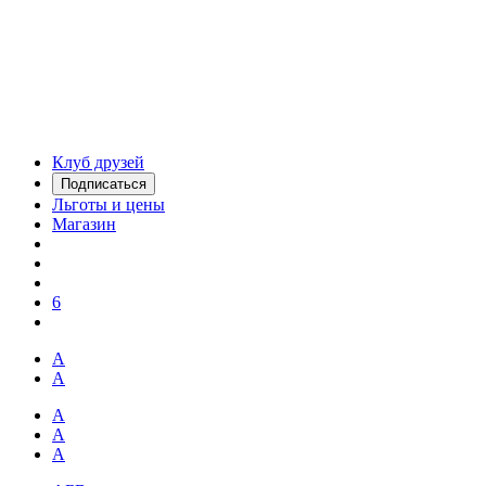
Клуб друзей
Подписаться
Льготы и цены
Магазин
6
А
А
А
А
А