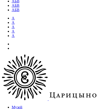
АБВ
АБВ
АБВ
А
А
А
А
А
Музей