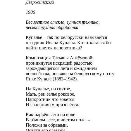
Дзержинского
1986
Бесцветное стекло, гутная техника,
пескоструйная обработка
Купалье – так по-белорусски называется
праздник Ивана Купалы. Кто отказался бы
найти цветок папоротника?
Композиция Татьяны Артёмовой,
проникнутая искрящей радостью
зарождающегося лета и ожиданием
волшебства, посвящена белорусскому поэту
Янке Купале (1882–1942).
На Купалье, на святое,
Мать, рви зелье роковое,
Папоротник что зовётся
И счастливым признаётся.
Как нарвёшь его на воле
В тёмном лесе, в чистом поле, –
Положи за образами,
Освяти его слезами.