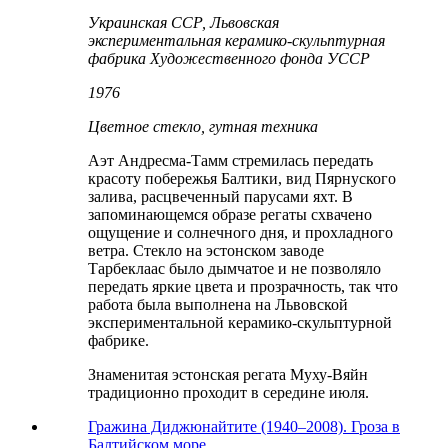
Украинская ССР, Львовская
экспериментальная керамико-скульптурная
фабрика Художественного фонда УССР
1976
Цветное стекло, гутная техника
Аэт Андресма-Тамм стремилась передать
красоту побережья Балтики, вид Пярнуского
залива, расцвеченный парусами яхт. В
запоминающемся образе регаты схвачено
ощущение и солнечного дня, и прохладного
ветра. Стекло на эстонском заводе
Тарбеклаас было дымчатое и не позволяло
передать яркие цвета и прозрачность, так что
работа была выполнена на Львовской
экспериментальной керамико-скульптурной
фабрике.
Знаменитая эстонская регата Муху-Вяйн
традиционно проходит в середине июля.
Гражина Диджюнайтите (1940–2008). Гроза в
Балтийском море