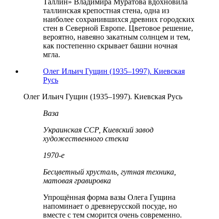
Таллин» Владимира Муратова вдохновила
таллинская крепостная стена, одна из
наиболее сохранившихся древних городских
стен в Северной Европе. Цветовое решение,
вероятно, навеяно закатным солнцем и тем,
как постепенно скрывает башни ночная
мгла.
Олег Ильич Гущин (1935–1997). Киевская
Русь
Олег Ильич Гущин (1935–1997). Киевская Русь
Ваза
Украинская ССР, Киевский завод
художественного стекла
1970-е
Бесцветный хрусталь, гутная техника,
матовая гравировка
Упрощённая форма вазы Олега Гущина
напоминает о древнерусской посуде, но
вместе с тем сморится очень современно.