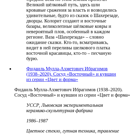
Великий шёлковый путь, здесь шли
кровавые сражения за власть и возводились
удивительные, будто из сказок о Шахерезаде,
дворцы. Колорит создают и восточные
базары, великолепные шёлковые ковры и
невероятный плов, особенный в каждом
регионе. Ваза «Шахерезада» – словно
ожидание сказки. Кто-то, всматриваясь,
видит в ней переливы шелкового платка
восточной красавицы, кто-то – песчаную
бурю.
Фидаиль Мулла-Ахметович Ибрагимов
(1938–2020). Сосуд «Восточный» и кувшин
из серии «Цвет и форма»
Фидаиль Мулла-Ахметович Ибрагимов (1938–2020).
Сосуд «Восточный» и кувшин из серии «Цвет и форма»
УССР, Львовская экспериментальная
керамико-скульптурная фабрика
1986–1987
Цветное стекло, гутная техника, травление