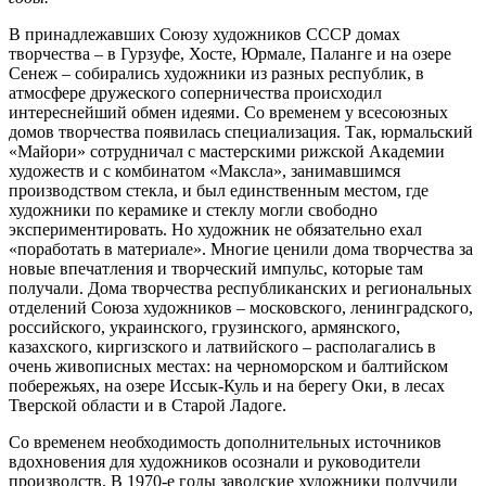
В принадлежавших Союзу художников СССР домах
творчества – в Гурзуфе, Хосте, Юрмале, Паланге и на озере
Сенеж – собирались художники из разных республик, в
атмосфере дружеского соперничества происходил
интереснейший обмен идеями. Со временем у всесоюзных
домов творчества появилась специализация. Так, юрмальский
«Майори» сотрудничал с мастерскими рижской Академии
художеств и с комбинатом «Максла», занимавшимся
производством стекла, и был единственным местом, где
художники по керамике и стеклу могли свободно
экспериментировать. Но художник не обязательно ехал
«поработать в материале». Многие ценили дома творчества за
новые впечатления и творческий импульс, которые там
получали. Дома творчества республиканских и региональных
отделений Союза художников – московского, ленинградского,
российского, украинского, грузинского, армянского,
казахского, киргизского и латвийского – располагались в
очень живописных местах: на черноморском и балтийском
побережьях, на озере Иссык-Куль и на берегу Оки, в лесах
Тверской области и в Старой Ладоге.
Со временем необходимость дополнительных источников
вдохновения для художников осознали и руководители
производств. В 1970-е годы заводские художники получили