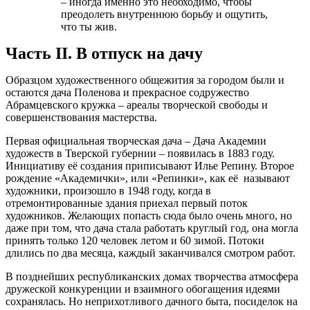
– иногда именно это необходимо, чтобы
преодолеть внутреннюю борьбу и ощутить,
что ты жив.
Часть II. В отпуск на дачу
Образцом художественного общежития за городом были и
остаются дача Поленова и прекрасное содружество
Абрамцевского кружка – ареалы творческой свободы и
совершенствования мастерства.
Первая официальная творческая дача – Дача Академии
художеств в Тверской губернии – появилась в 1883 году.
Инициативу её создания приписывают Илье Репину. Второе
рождение «Академички», или «Репинки», как её называют
художники, произошло в 1948 году, когда в
отремонтированные здания приехал первый поток
художников. Желающих попасть сюда было очень много, но
даже при том, что дача стала работать круглый год, она могла
принять только 120 человек летом и 60 зимой. Потоки
длились по два месяца, каждый заканчивался смотром работ.
В позднейших республиканских домах творчества атмосфера
дружеской конкуренции и взаимного обогащения идеями
сохранялась. Но неприхотливого дачного быта, посиделок на