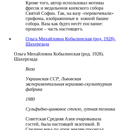
Кроме того, автор использовал мотивы
фресок и медальонов киевского собора
Святой Софии. Так, на вазу «перекочевали»
грифоны, изображенные в южной башне
собора. Ваза как будто несёт послание:
прошлое – часть настоящего.
Ольга Михайловна Кобылинская (род. 1928).
Шахерезада
Ольга Михайловна Кобылинская (род. 1928).
Шахерезада
Ваза
Украинская ССР, Львовская
экспериментальная керамико-скульптурная
фабрика
1980
Сульфидно-цинковое стекло, гутная техника
Советская Средняя Азия очаровывала
гостей, была настоящей экзотикой. В
Средние века по этим землям пролегал