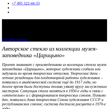
+7 495 322-44-33
Шедевры Царицына. В отпуск с
художником
Онлайн-проект
28 апреля 2023 — 31 декабря 2023
Авторское стекло из коллекции музея-
заповедника «Царицыно»
Проект знакомит с произведениями из коллекции стекла музея-
заповедника «Царицыно», которые художники создали или
задумали во время творческих отпусков. Творческие дачи –
летние резиденции для плодотворной работы художников –
появились в академической системе ещё до 1917 года, но
долгое время были доступны только узкому кругу заслуженных
мастеров. Ситуация стала меняться в 1950-е годы в связи с
«оттепелью» и с формированием творческих союзов. Помимо
дач, появились дома творчества Союза художников СССР и
республиканских союзов; система достигла расцвета в 1970-е
годы.