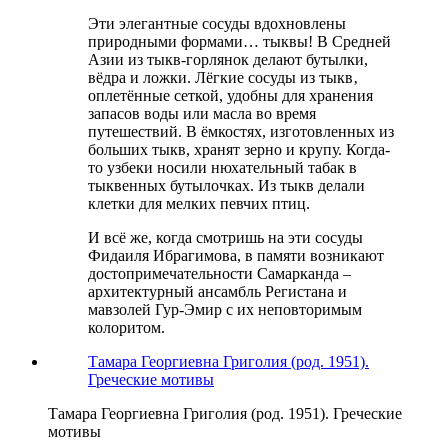
Эти элегантные сосуды вдохновлены
природными формами… тыквы! В Средней
Азии из тыкв-горлянок делают бутылки,
вёдра и ложки. Лёгкие сосуды из тыкв‚
оплетённые сеткой, удобны для хранения
запасов воды или масла во время
путешествий. В ёмкостях, изготовленных из
больших тыкв, хранят зерно и крупу. Когда-
то узбеки носили нюхательный табак в
тыквенных бутылочках. Из тыкв делали
клетки для мелких певчих птиц.
И всё же, когда смотришь на эти сосуды
Фидаиля Ибрагимова, в памяти возникают
достопримечательности Самарканда –
архитектурный ансамбль Регистана и
мавзолей Гур-Эмир с их неповторимым
колоритом.
Тамара Георгиевна Григолия (род. 1951).
Греческие мотивы
Тамара Георгиевна Григолия (род. 1951). Греческие
мотивы