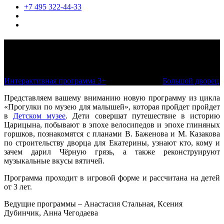
+7 495 322-44-33
Прогулки по музею для малышей.
Детский музей
Интерактивная программа 3+
по расписанию
Большой дворец
Представляем вашему вниманию новую программу из цикла
«Прогулки по музею для малышей», которая пройдет пройдет
в
Детском музее
. Дети совершат путешествие в историю
Царицына, побывают в эпохе велосипедов и эпохе глиняных
горшков, познакомятся с планами В. Баженова и М. Казакова
по строительству дворца для Екатерины, узнают кто, кому и
зачем дарил Чёрную грязь, а также реконструируют
музыкальные вкусы вятичей.
Программа проходит в игровой форме и рассчитана на детей
от 3 лет.
Ведущие программы – Анастасия Стальная, Ксения
Дубинчик, Анна Чегодаева