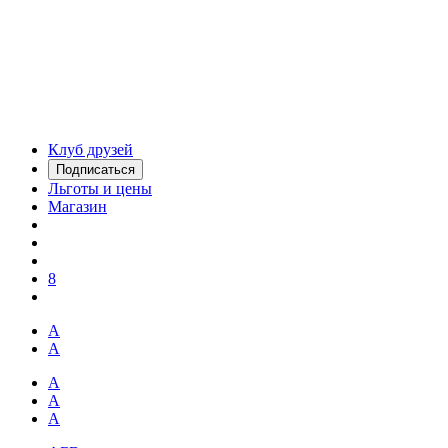
Клуб друзей
Подписаться
Льготы и цены
Магазин
8
А
А
А
А
А