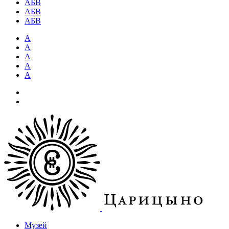
АБВ
АБВ
АБВ
А
А
А
А
А
Музей