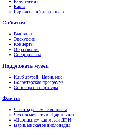
Развлечения
Карта
Бирюлевский дендропарк
События
Выставки
Экскурсии
Концерты
Образование
Спецпроекты
Поддержать музей
Клуб друзей «Царицына»
Волонтерская программа
Спонсоры и партнеры
Факты
Часто задаваемые вопросы
Что посмотреть в «Царицыне»
«Царицыно» как музей ДПИ
Царицынская энциклопедия