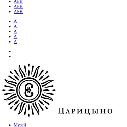
АБВ
АБВ
АБВ
А
А
А
А
А
Музей