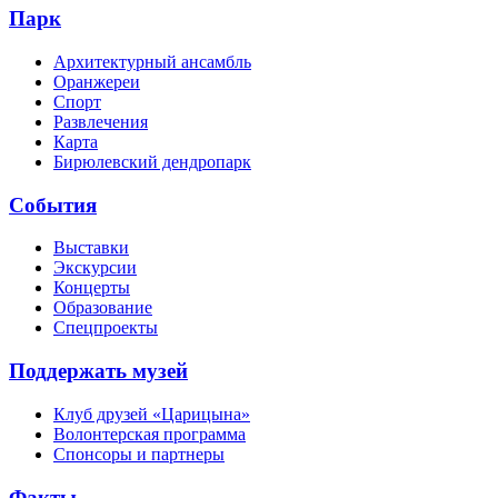
Парк
Архитектурный ансамбль
Оранжереи
Спорт
Развлечения
Карта
Бирюлевский дендропарк
События
Выставки
Экскурсии
Концерты
Образование
Спецпроекты
Поддержать музей
Клуб друзей «Царицына»
Волонтерская программа
Спонсоры и партнеры
Факты