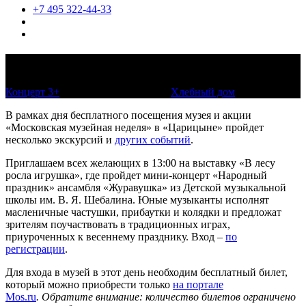
+7 495 322-44-33
Мини-концерт «Народный праздник»
Концерт 3+
15 февраля 2023, 13:00
Хлебный дом
В рамках дня бесплатного посещения музея и акции
«Московская музейная неделя» в «Царицыне» пройдет
несколько экскурсий и
других событий
.
Приглашаем всех желающих в 13:00 на выставку «В лесу
росла игрушка», где пройдет мини-концерт «Народный
праздник» ансамбля «Журавушка» из Детской музыкальной
школы им. В. Я. Шебалина. Юные музыканты исполнят
масленичные частушки, прибаутки и колядки и предложат
зрителям поучаствовать в традиционных играх,
приуроченных к весеннему празднику. Вход –
по
регистрации
.
Для входа в музей в этот день необходим бесплатный билет,
который можно приобрести только
на портале
Mos.ru
.
Обратите внимание: количество билетов ограничено