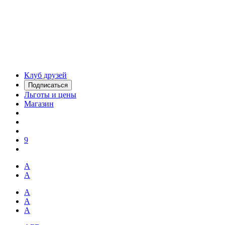
Клуб друзей
Подписаться
Льготы и цены
Магазин
9
А
А
А
А
А