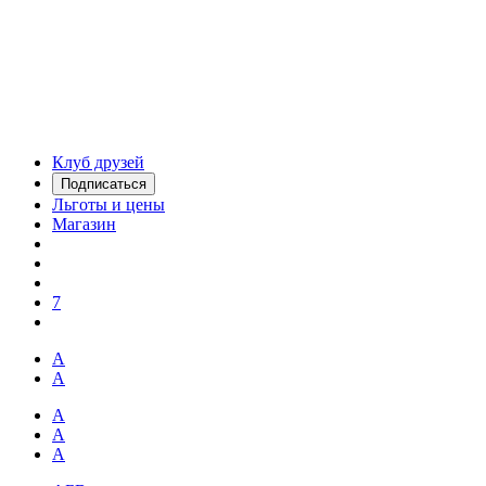
Клуб друзей
Подписаться
Льготы и цены
Магазин
7
А
А
А
А
А