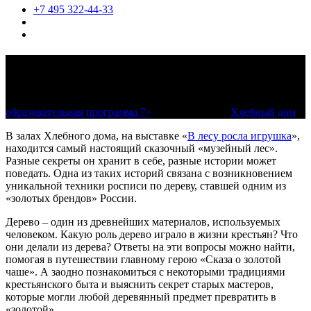
+7 495 322-44-33
Мастерская чудесных превращений.
Сказ о золотой чаше
образовательная программа 7+
по расписанию
Хлебный дом
В залах Хлебного дома, на выставке «
В лесу росла игрушка
»,
находится самый настоящий сказочный «музейный лес».
Разные секреты он хранит в себе, разные истории может
поведать. Одна из таких историй связана с возникновением
уникальной техники росписи по дереву, ставшей одним из
«золотых брендов» России.
Дерево – один из древнейших материалов, используемых
человеком. Какую роль дерево играло в жизни крестьян? Что
они делали из дерева? Ответы на эти вопросы можно найти,
помогая в путешествии главному герою «Сказа о золотой
чаше». А заодно познакомиться с некоторыми традициями
крестьянского быта и выяснить секрет старых мастеров,
которые могли любой деревянный предмет превратить в
«золотой».