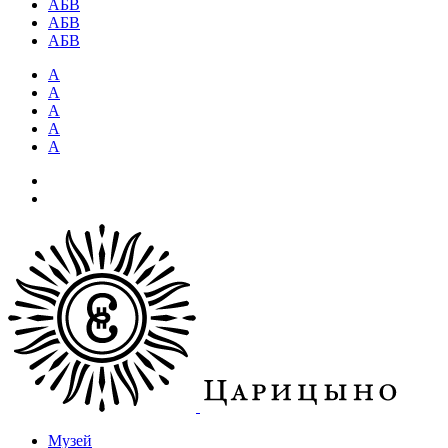
АБВ
АБВ
АБВ
А
А
А
А
А
Музей