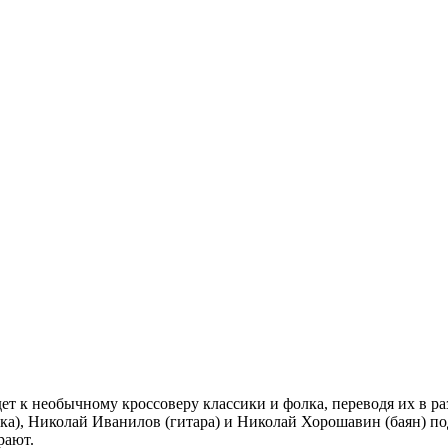
ведет к необычному кроссоверу классики и фолка, переводя их в
йка), Николай Иванилов (гитара) и Николай Хорошавин (баян) п
рают.