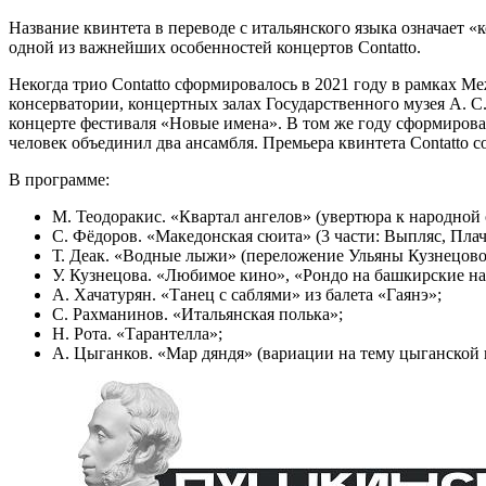
Название квинтета в переводе с итальянского языка означает 
одной из важнейших особенностей концертов Contatto.
Некогда трио Contatto сформировалось в 2021 году в рамках 
консерватории, концертных залах Государственного музея А. С
концерте фестиваля «Новые имена». В том же году сформирова
человек объединил два ансамбля. Премьера квинтета Contatto 
В программе:
М. Теодоракис. «Квартал ангелов» (увертюра к народной 
С. Фёдоров. «Македонская сюита» (3 части: Выпляс, Плач
Т. Деак. «Водные лыжи» (переложение Ульяны Кузнецово
У. Кузнецова. «Любимое кино», «Рондо на башкирские н
А. Хачатурян. «Танец с саблями» из балета «Гаянэ»;
С. Рахманинов. «Итальянская полька»;
Н. Рота. «Тарантелла»;
А. Цыганков. «Мар дяндя» (вариации на тему цыганской 