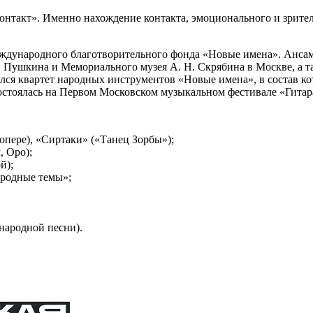
«контакт». Именно нахождение контакта, эмоционального и зрите
Международного благотворительного фонда «Новые имена». Анса
. Пушкина и Мемориального музея А. Н. Скрябина в Москве, а та
лся квартет народных инструментов «Новые имена», в состав ко
состоялась на Первом Московском музыкальном фестивале «Гитара
опере), «Сиртаки» («Танец Зорбы»);
, Оро);
й);
ародные темы»;
народной песни).