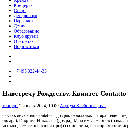
Аренда
Концерты
Спорт
Дендропарк
Парковки
Детям
Образование
Клуб друзей
О билетах
Подписаться
+7 495 322-44-33
Навстречу Рождеству. Квинтет Contatto
концерт
5 января 2024, 16:00
Атриум Хлебного дома
Состав ансамбля Contatto – домры, балалайка, гитара, баян – 
(домра), Гавриил Николаев (домра), Максим Самсонов (балала
меньше, чем те энергия и профессионализм, с которыми они иг