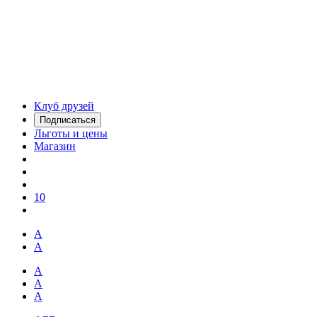
Клуб друзей
Подписаться
Льготы и цены
Магазин
10
А
А
А
А
А