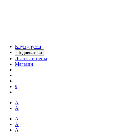
Клуб друзей
Подписаться
Льготы и цены
Магазин
9
А
А
А
А
А