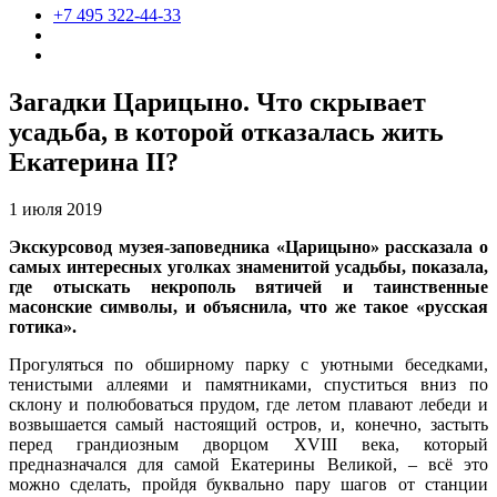
+7 495 322-44-33
Загадки Царицыно. Что скрывает
усадьба, в которой отказалась жить
Екатерина II?
1 июля 2019
Экскурсовод музея-заповедника
«Царицыно»
рассказала о
самых интересных уголках знаменитой усадьбы, показала,
где отыскать некрополь вятичей и таинственные
масонские символы, и объяснила, что же такое «русская
готика».
Прогуляться по обширному парку с уютными беседками,
тенистыми аллеями и памятниками, спуститься вниз по
склону и полюбоваться прудом, где летом плавают лебеди и
возвышается самый настоящий остров, и, конечно, застыть
перед грандиозным дворцом XVIII века, который
предназначался для самой Екатерины Великой, – всё это
можно сделать, пройдя буквально пару шагов от станции