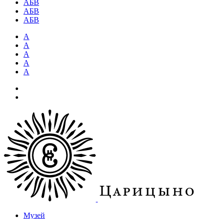
АБВ
АБВ
АБВ
А
А
А
А
А
Музей