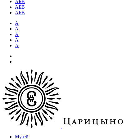
АБВ
АБВ
АБВ
А
А
А
А
А
Музей