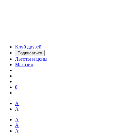
Клуб друзей
Подписаться
Льготы и цены
Магазин
8
А
А
А
А
А