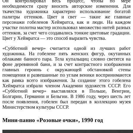
Он контролировал весь процесс, чтобы по мере
необходимости сразу вносить авторские изменения. Для
ткачества художника характерно использование богатой
палитры оттенков. Цвет и свет — такие же главные
персонажи гобеленов Хеймратса, как и люди. На каждом
участке полотна мастер использовал множество нитей разных
оттенков, за счет чего создавались тонкие цветовые градации.
Цвет у Хеймратса — это способ выразить чувства.
«Субботний вечер» считается одной из лучших работ
художника. На гобелене пять женских фигур, окутанных
облаками банного пара. Тела купальщиц словно светятся на
фоне деревянной бани, и за счет контрастного изображения
главных героинь с окружающей обстановкой стены
помещения и развешанные по углам веники воспринимаются
как рамка всего изображения. За создание этого гобелена
Хеймратса избрали членом Академии художеств СССР. Его
«Субботний вечер» выставлялся в Польше, Венгрии,
Болгарии, Германии и Бельгии. В 1986 году, через шесть лет
после появления, гобелен был передан в коллекцию музея
Министерством культуры СССР.
Мини-панно «Розовые очки», 1990 год