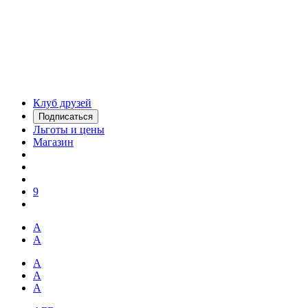
Клуб друзей
Подписаться
Льготы и цены
Магазин
9
А
А
А
А
А