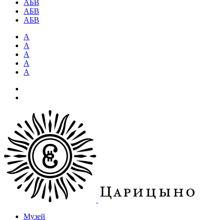
АБВ
АБВ
АБВ
А
А
А
А
А
Музей