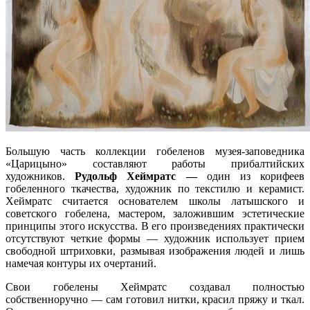
Большую часть коллекции гобеленов музея-заповедника
«Царицыно» составляют работы прибалтийских
художников.
Рудольф Хеймратс —
один из корифеев
гобеленного ткачества, художник по текстилю и керамист.
Хеймратс считается основателем школы латышского и
советского гобелена, мастером, заложившим эстетические
принципы этого искусства. В его произведениях практически
отсутствуют четкие формы — художник использует прием
свободной штриховки, размывая изображения людей и лишь
намечая контуры их очертаний.
Свои гобелены Хеймратс создавал полностью
собственноручно — сам готовил нитки, красил пряжу и ткал.