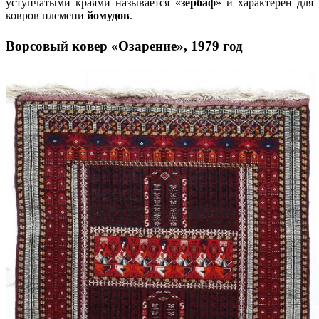
уступчатыми краями называется «
зербаф
» и характерен для
ковров племени
йомудов
.
Ворсовый ковер «Озарение», 1979 год