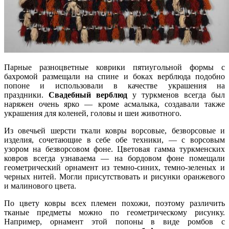
Парные разноцветные коврики пятиугольной формы с
бахромой размещали на спине и боках верблюда подобно
попоне и использовали в качестве украшения на
праздники.
Свадебный верблюд
у туркменов всегда был
наряжен очень ярко — кроме асмалыка, создавали также
украшения для коленей, головы и шеи животного.
Из овечьей шерсти ткали ковры ворсовые, безворсовые и
изделия, сочетающие в себе обе техники, — с ворсовым
узором на безворсовом фоне. Цветовая гамма туркменских
ковров всегда узнаваема — на бордовом фоне помещали
геометрический орнамент из темно-синих, темно-зеленых и
черных нитей. Могли присутствовать и рисунки оранжевого
и малинового цвета.
По цвету ковры всех племен похожи, поэтому различить
тканые предметы можно по геометрическому рисунку.
Например, орнамент этой попоны в виде ромбов с