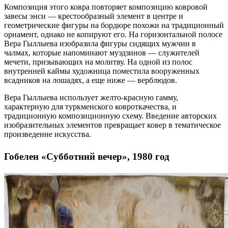
Композиция этого ковра повторяет композицию ковровой
завесы энси — крестообразный элемент в центре и
геометрические фигуры на бордюре похожи на традиционный
орнамент, однако не копируют его. На горизонтальной полосе
Вера Гыллыева изобразила фигуры сидящих мужчин в
чалмах, которые напоминают муэдзинов — служителей
мечети, призывающих на молитву. На одной из полос
внутренней каймы художница поместила вооруженных
всадников на лошадях, а еще ниже — верблюдов.
Вера Гыллыева использует желто-красную гамму,
характерную для туркменского ковроткачества, и
традиционную композиционную схему. Введение авторских
изобразительных элементов превращает ковер в тематическое
произведение искусства.
Гобелен «Субботний вечер», 1980 год