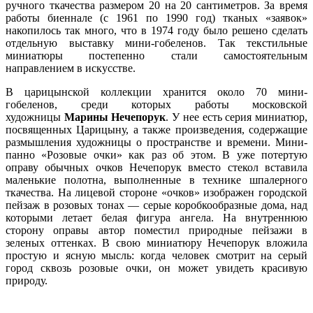
ручного ткачества размером 20 на 20 сантиметров. За время
работы биеннале (с 1961 по 1990 год) тканых «заявок»
накопилось так много, что в 1974 году было решено сделать
отдельную выставку мини-гобеленов. Так текстильные
миниатюры постепенно стали самостоятельным
направлением в искусстве.
В царицынской коллекции хранится около 70 мини-
гобеленов, среди которых работы московской
художницы
Марины Нечепорук
. У нее есть серия миниатюр,
посвященных Царицыну, а также произведения, содержащие
размышления художницы о пространстве и времени. Мини-
панно «Розовые очки» как раз об этом. В уже потертую
оправу обычных очков Нечепорук вместо стекол вставила
маленькие полотна, выполненные в технике шпалерного
ткачества. На лицевой стороне «очков» изображен городской
пейзаж в розовых тонах — серые коробкообразные дома, над
которыми летает белая фигура ангела. На внутреннюю
сторону оправы автор поместил природные пейзажи в
зеленых оттенках. В свою миниатюру Нечепорук вложила
простую и ясную мысль: когда человек смотрит на серый
город сквозь розовые очки, он может увидеть красивую
природу.