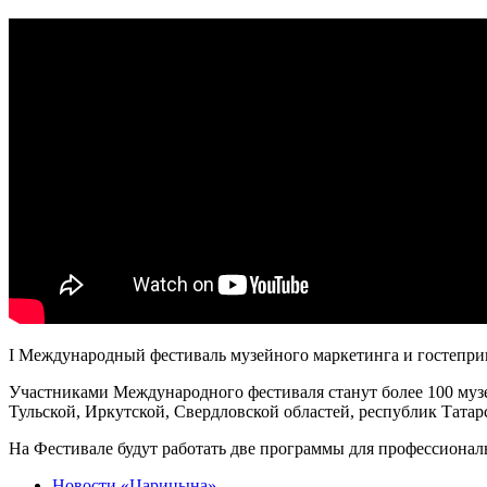
I Международный фестиваль музейного маркетинга и гостеприи
Участниками Международного фестиваля станут более 100 музе
Тульской, Иркутской, Свердловской областей, республик Татар
На Фестивале будут работать две программы для профессионал
Новости «Царицына»