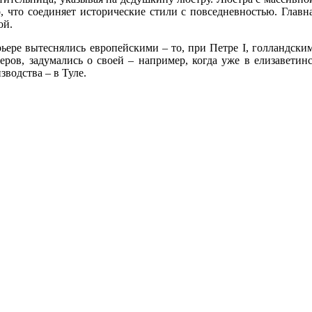
о, что соединяет исторические стили с повседневностью. Глав
ой.
ьере вытеснялись европейскими – то, при Петре I, голландски
ров, задумались о своей – например, когда уже в елизаветинс
водства – в Туле.