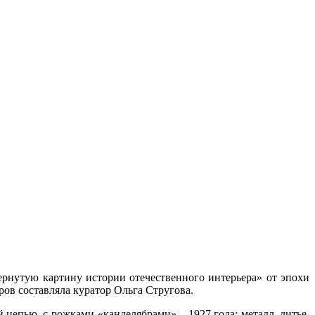
вернутую картину истории отечественного интерьера» от эпохи
ров составляла куратор Ольга Стругова.
 цепью, с рожками-«канделябрами» – 1927 года: металл, литье,