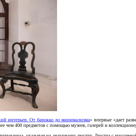
кий интерьер. От барокко до минимализма
» впервые «дает раз
лее чем 400 предметов с помощью музеев, галерей и коллекционе
тительница, указывая на дедушкину люстру. Люстра с массивной