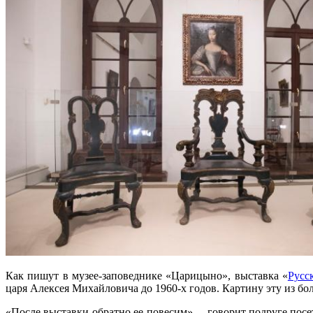
Как пишут в музее-заповеднике «Царицыно», выставка «
Русс
царя Алексея Михайловича до 1960-х годов. Картину эту из бо
«После выставки обратно ее повесим», – говорит подруге посе