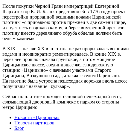
После покупки Черной Грязи императрицей Екатериной
II архитектор К. И. Бланк представил ей в 1776 году проект
перестройки прорванной вешними водами Царицынской
плотины «с прибавкою против прежней в две сажени шире,
и спуск весь из дикаго камня, и берег внутренной чрез всю
плотину вместо деревяннаго обруба обделан должен быть
белым камнем».
В XIX — начале XX в. плотина не раз прорывалась вешними
водами и неоднократно ремонтировалась. В конце XIX в.
через нее прошло сначала грунтовое, а потом мощеное
Царицынское шоссе, соединившее железнодорожную
станцию «Царицыно» с дачными участками Старого
Царицына, Воздушного сада, а также с селом Царицыно.
На плотине была устроена пешеходная дорожка вдоль шоссе,
получившая название «бульвар».
Сейчас по плотине проходит основной пешеходный путь,
связывающий дворцовый комплекс с парком со стороны
метро Царицыно.
Новости «Царицына»
Новости партнеров
Блог