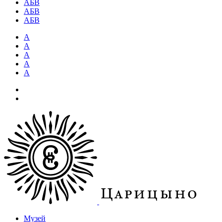
АБВ
АБВ
АБВ
А
А
А
А
А
Музей