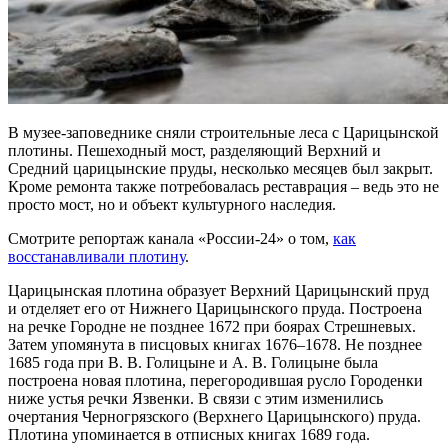
В музее-заповеднике сняли строительные леса с Царицынской
плотины. Пешеходный мост, разделяющий Верхний и
Средний царицынские пруды, несколько месяцев был закрыт.
Кроме ремонта также потребовалась реставрация – ведь это не
просто мост, но и объект культурного наследия.
Смотрите репортаж канала «России-24» о том,
как
восстанавливали плотину
.
Царицынская плотина образует Верхний Царицынский пруд
и отделяет его от Нижнего Царицынского пруда. Построена
на речке Городне не позднее 1672 при боярах Стрешневых.
Затем упомянута в писцовых книгах 1676–1678. Не позднее
1685 года при В. В. Голицыне и А. В. Голицыне была
построена новая плотина, перегородившая русло Городенки
ниже устья речки Язвенки. В связи с этим изменились
очертания Черногрязского (Верхнего Царицынского) пруда.
Плотина упоминается в отписных книгах 1689 года.