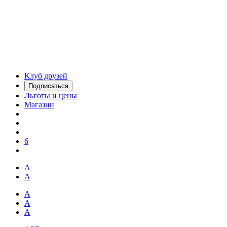
Клуб друзей
Подписаться
Льготы и цены
Магазин
6
А
А
А
А
А