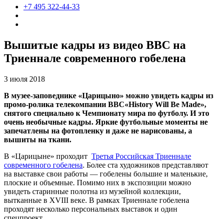
+7 495 322-44-33
Вышитые кадры из видео BBC на
Триеннале современного гобелена
3 июля 2018
В музее-заповеднике «Царицыно» можно увидеть кадры из
промо-ролика телекомпании BBC«History
Will
Be
Made»,
снятого специально к Чемпионату мира по футболу. И это
очень необычные кадры. Яркие футбольные моменты не
запечатлены на фотопленку и даже не нарисованы, а
вышиты на ткани.
В «Царицыне» проходит
Третья Российская Триеннале
современного гобелена
. Более ста художников представляют
на выставке свои работы — гобелены большие и маленькие,
плоские и объемные. Помимо них в экспозиции можно
увидеть старинные полотна из музейной коллекции,
вытканные в XVIII веке. В рамках Триеннале гобелена
проходят несколько персональных выставок и один
спецпроект.