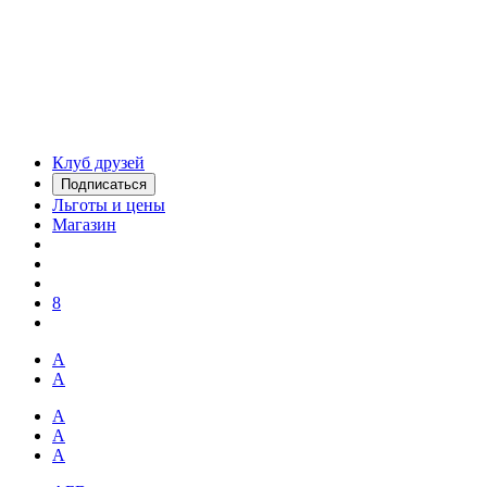
Клуб друзей
Подписаться
Льготы и цены
Магазин
8
А
А
А
А
А