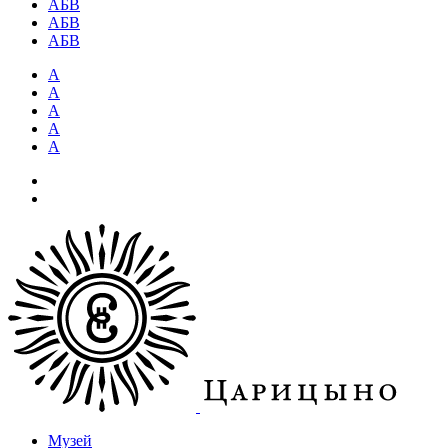
АБВ
АБВ
АБВ
А
А
А
А
А
Музей