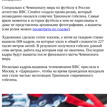
Специально к Чемпионату мира по футболу в России
агентство BBC Creative создало промо-ролик, который
неожиданно оказался созвучен Триеннале гобелена. Самые
яркие моменты в истории футбола в нем не нарисованы и
даже не представлены архивными фотографиями, а вышиты
(сам ролик можно
посмотреть по ссылке
).
Художники сделали сотни эскизов, а затем на ткацком станке
вышили 608 кадров, на которые ушло в общей сложности 227
тысяч метров нитей. В результате получился гобелен длиной
семь метров, работа над которым еще не окончена. Последние
кадры будут вышиты после финального матча Чемпионата
мира.
Несколько кадров-вышивок телекомпания BBC прислала в
Москву, в «Царицыно», чтобы на время проведения мундиаля
они стали частью экспозиции Триеннале современного
гобелена.