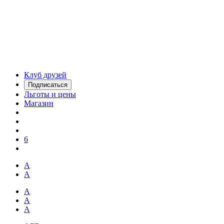
Клуб друзей
Подписаться
Льготы и цены
Магазин
6
А
А
А
А
А