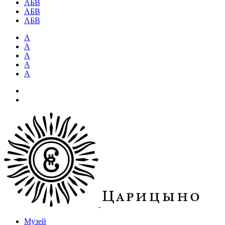
АБВ
АБВ
АБВ
А
А
А
А
А
Музей