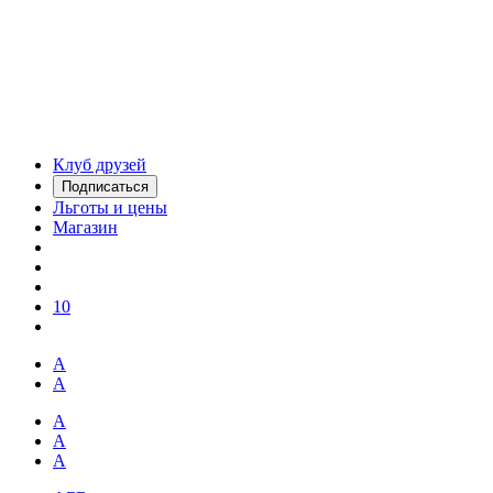
Клуб друзей
Подписаться
Льготы и цены
Магазин
10
А
А
А
А
А