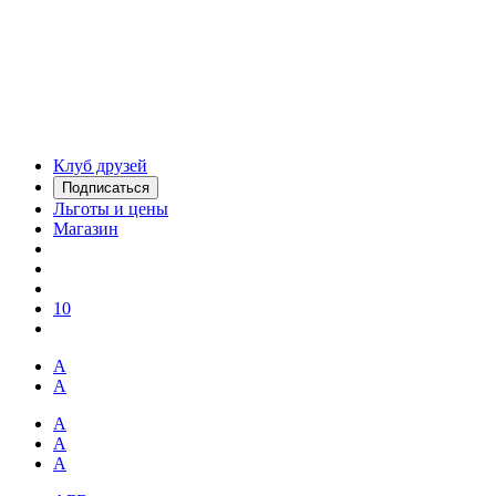
Клуб друзей
Подписаться
Льготы и цены
Магазин
10
А
А
А
А
А