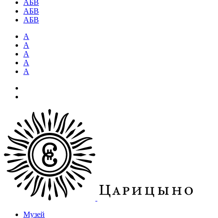
АБВ
АБВ
АБВ
А
А
А
А
А
Музей