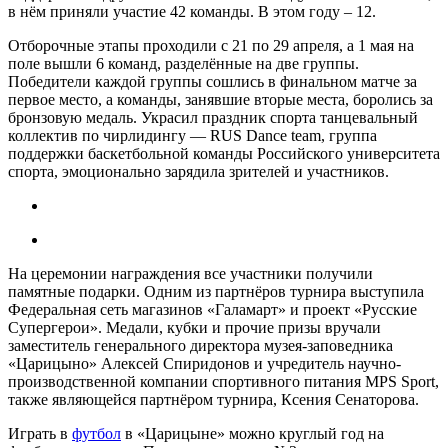
в нём приняли участие 42 команды. В этом году – 12.
Отборочные этапы проходили с 21 по 29 апреля, а 1 мая на
поле вышли 6 команд, разделённые на две группы.
Победители каждой группы сошлись в финальном матче за
первое место, а команды, занявшие вторые места, боролись за
бронзовую медаль. Украсил праздник спорта танцевальный
коллектив по чирлидингу — RUS Dance team, группа
поддержки баскетбольной команды Российского университета
спорта, эмоционально зарядила зрителей и участников.
На церемонии награждения все участники получили
памятные подарки. Одним из партнёров турнира выступила
Федеральная сеть магазинов «Галамарт» и проект «Русские
Супергерои». Медали, кубки и прочие призы вручали
заместитель генерального директора музея-заповедника
«Царицыно» Алексей Спиридонов и учредитель научно-
производственной компании спортивного питания MPS Sport,
также являющейся партнёром турнира, Ксения Сенаторова.
Играть в
футбол
в «Царицыне» можно круглый год на