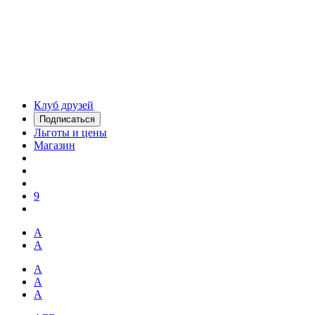
Клуб друзей
Подписаться
Льготы и цены
Магазин
9
А
А
А
А
А