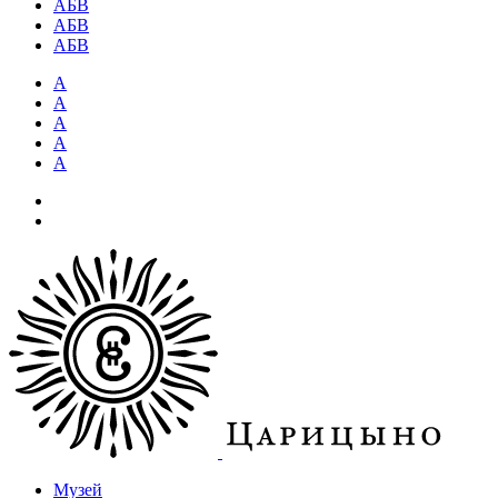
АБВ
АБВ
АБВ
А
А
А
А
А
Музей