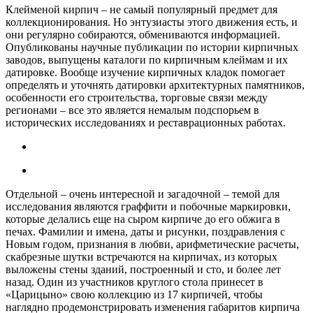
Клейменой кирпич – не самый популярный предмет для
коллекционирования. Но энтузиасты этого движения есть, и
они регулярно собираются, обмениваются информацией.
Опубликованы научные публикации по истории кирпичных
заводов, выпущены каталоги по кирпичным клеймам и их
датировке. Вообще изучение кирпичных кладок помогает
определять и уточнять датировки архитектурных памятников,
особенности его строительства, торговые связи между
регионами – все это является немалым подспорьем в
исторических исследованиях и реставрационных работах.
Отдельной – очень интересной и загадочной – темой для
исследования являются граффити и побочные маркировки,
которые делались еще на сыром кирпиче до его обжига в
печах. Фамилии и имена, даты и рисунки, поздравления с
Новым годом, признания в любви, арифметические расчеты,
скабрезные шутки встречаются на кирпичах, из которых
выложены стены зданий, построенный и сто, и более лет
назад. Один из участников круглого стола принесет в
«Царицыно» свою коллекцию из 17 кирпичей, чтобы
наглядно продемонстрировать изменения габаритов кирпича