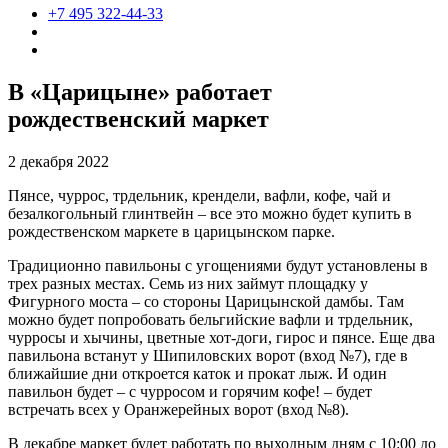
+7 495 322-44-33
В «Царицыне» работает
рождественский маркет
2 декабря 2022
Пянсе, чуррос, трдельник, крендели, вафли, кофе, чай и
безалкогольный глинтвейн – все это можно будет купить в
рождественском маркете в царицынском парке.
Традиционно павильоны с угощениями будут установлены в
трех разных местах. Семь из них займут площадку у
Фигурного моста – со стороны Царицынской дамбы. Там
можно будет попробовать бельгийские вафли и трдельник,
чурросы и хычины, цветные хот-доги, гирос и пянсе. Еще два
павильона встанут у Шипиловских ворот (вход №7), где в
ближайшие дни откроется каток и прокат лыж. И один
павильон будет – с чурросом и горячим кофе! – будет
встречать всех у Оранжерейных ворот (вход №8).
В декабре маркет будет работать по выходным дням с 10:00 до