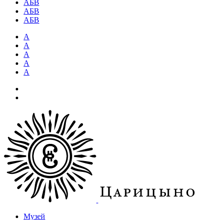
АБВ
АБВ
АБВ
А
А
А
А
А
Музей