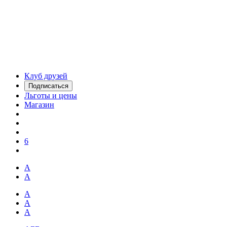
Клуб друзей
Подписаться
Льготы и цены
Магазин
6
А
А
А
А
А