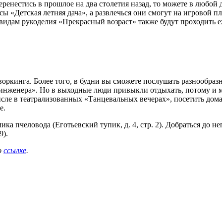
ренестись в прошлое на два столетия назад, то можете в любой 
ы «Детская летняя дача», а развлечься они смогут на игровой пл
идам рукоделия «Прекрасный возраст» также будут проходить еж
оркинга. Более того, в будни вы сможете послушать разнообраз
 инженера». Но в выходные люди привыкли отдыхать, потому и 
исле в театрализованных «Танцевальных вечерах», посетить дом
е.
ка пчеловода (Еготьевский тупик, д. 4, стр. 2). Добраться до н
9).
о
ссылке
.