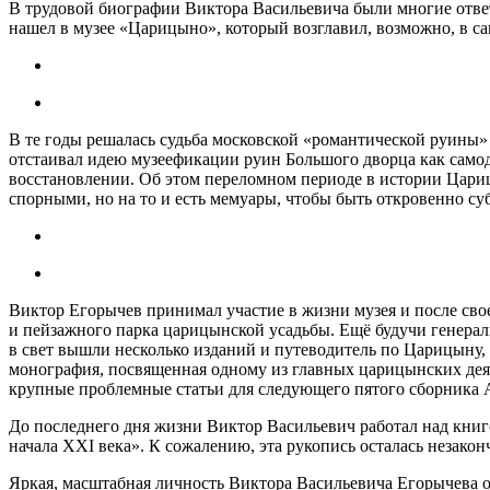
В трудовой биографии Виктора Васильевича были многие ответ
нашел в музее «Царицыно», который возглавил, возможно, в сам
В те годы решалась судьба московской «романтической руины»
отстаивал идею музеефикации руин Большого дворца как само
восстановлении. Об этом переломном периоде в истории Цари
спорными, но на то и есть мемуары, чтобы быть откровенно су
Виктор Егорычев принимал участие в жизни музея и после сво
и пейзажного парка царицынской усадьбы. Ещё будучи генера
в свет вышли несколько изданий и путеводитель по Царицыну,
монография, посвященная одному из главных царицынских дея
крупные проблемные статьи для следующего пятого сборника 
До последнего дня жизни Виктор Васильевич работал над кни
начала XXI века». К сожалению, эта рукопись осталась незакон
Яркая, масштабная личность Виктора Васильевича Егорычева ос