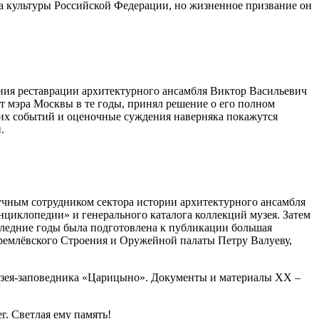
а культуры Российской Федерации, но жизненное призвание он
ния реставрации архитектурного ансамбля Виктор Васильевич
 мэра Москвы в те годы, принял решение о его полном
их событий и оценочные суждения наверняка покажутся
.
аучным сотрудником сектора истории архитектурного ансамбля
циклопедии» и генерального каталога коллекций музея. Затем
следние годы была подготовлена к публикации большая
ремлёвского Строения и Оружейной палаты Петру Валуеву,
музея-заповедника «Царицыно». Документы и материалы XX –
г. Светлая ему память!