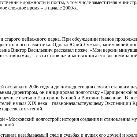
ственные должности и посты, в том числе заместителя министр
ое сложное время – в начале 2000-х.
 и старого пейзажного парка. При обсуждении планов продолже
достаточного памятника. Однако Юрий Лужков, занимавший пост
цына Виктор Васильевич рассказал позже. «Мои версии минувш
бъективными», – с этих слов начинается книга его воспоминаний
ей отставки в 2006 году и до последнего дня служил старшим н
льным директором, он инициировал подготовку «Царицынской эн
 научные статьи о Екатерине Второй и Василии Баженове. В по
телей начала XIX века – главноначальствующему Экспедиции К
Андреевских чтений.
гой «Московский долгострой: история создания и становления 
ченной.
тавила незабываемый след в судьбах и душах его друзей и колле