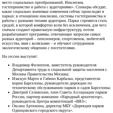
место социальных преобразований. Инклюзия,
гостеприимство и работа с аудиториями». Спикеры обсудят,
какие социально значимые изменения сейчас происходят в
парках: в отношении инклюзии, системы гостеприимства и
работы с разными типами аудитории. Парки стремятся стать
средой, в которой комфортно всем без исключения, для чего
сначала создают правильную инфраструктуру, потом
разрабатывают программы, отвечающие запросам самых
разных аудиторий – пенсионеров, спортсменов, любителей
искусства, мам с колясками – и обучают сотрудников
экологическому общению с посетителями.
На сессии выступят:
Владимир Филиппов, заместитель руководителя
Департамента труда и социальной защиты населения г.
Москвы Правительства Москвы;
Изаскун Марти и Габино Карбальо, представители
мэрии Барселоны, руководители дирекции по
техническому обслуживанию парков и садов Барселоны;
Дмитрий Селивохин, член Совета Ассоциации парков
России, партнер компании «Народный архитектор»,
руководитель Центра компетенций «ВЯЗ»;
Оксана Артюхина, директор МБУ «Дирекция парков
Одинцовского городского округа».