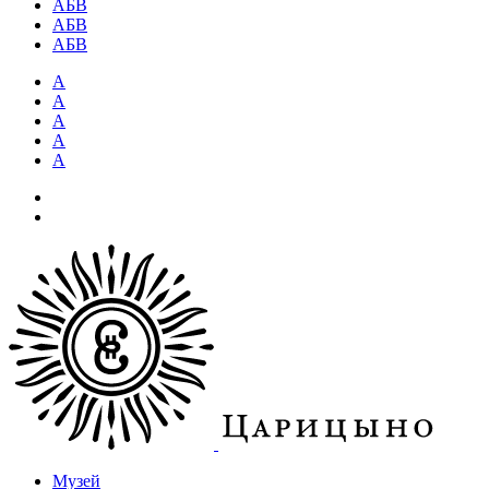
АБВ
АБВ
АБВ
А
А
А
А
А
Музей