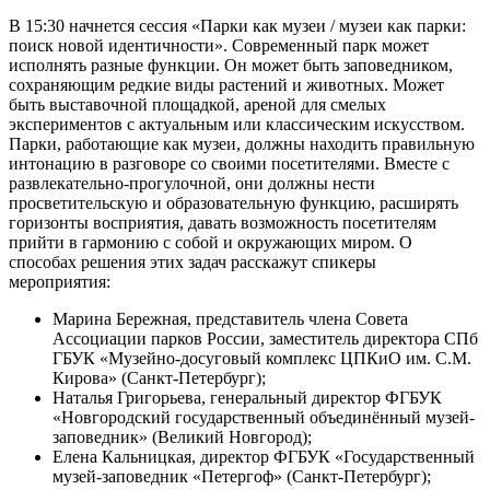
В 15:30 начнется сессия «Парки как музеи / музеи как парки:
поиск новой идентичности». Современный парк может
исполнять разные функции. Он может быть заповедником,
сохраняющим редкие виды растений и животных. Может
быть выставочной площадкой, ареной для смелых
экспериментов с актуальным или классическим искусством.
Парки, работающие как музеи, должны находить правильную
интонацию в разговоре со своими посетителями. Вместе с
развлекательно-прогулочной, они должны нести
просветительскую и образовательную функцию, расширять
горизонты восприятия, давать возможность посетителям
прийти в гармонию с собой и окружающих миром. О
способах решения этих задач расскажут спикеры
мероприятия:
Марина Бережная, представитель члена Совета
Ассоциации парков России, заместитель директора СПб
ГБУК «Музейно-досуговый комплекс ЦПКиО им. С.М.
Кирова» (Санкт-Петербург);
Наталья Григорьева, генеральный директор ФГБУК
«Новгородский государственный объединённый музей-
заповедник» (Великий Новгород);
Елена Кальницкая, директор ФГБУК «Государственный
музей-заповедник «Петергоф» (Санкт-Петербург);