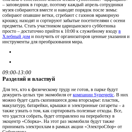
– заповедник в городе, поэтому каждый апрель сотрудники
музея собираются вместе и наводят порядок после зимы:
собирают опавшие ветки, сгребают с газонов мраморную
крошку, находят и сортируют забытые посетителями с осени
предметы. Стать участником царицынского субботника
просто – достаточно прийти к 10:00 к служебному входу
в
Хлебный дом
и получить от организаторов ценные указания и
инструменты для преобразования мира.
09:00-13:00
Разделяй и властвуй
Для тех, кто к физическому труду не готов, в парке будут
дежурить целых три экомобиля от
компании Synergetic
. В них
можно будет сдать скопившееся дома вторсырье: пластик,
макулатуру, батарейки, крышки и электронные сигареты – а
также узнать о том, как сортировать полезные отходы. Все,
что удастся собрать, будет отправлено на переработку в
экоцентр «Сборка». На этот раз экомобили будут также
принимать электрохлам в рамках акции «ЭлектроСбор» от
Собиратора.