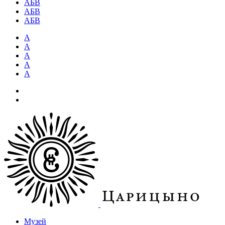
АБВ
АБВ
АБВ
А
А
А
А
А
Музей