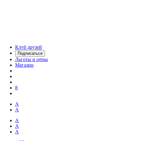
Клуб друзей
Подписаться
Льготы и цены
Магазин
8
А
А
А
А
А