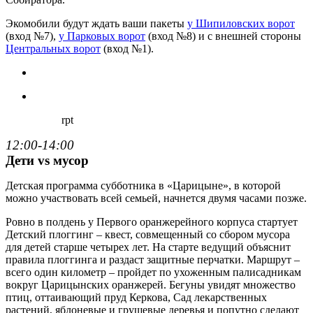
Экомобили будут ждать ваши пакеты
у Шипиловских ворот
(вход №7),
у Парковых ворот
(вход №8) и с внешней стороны
Центральных ворот
(вход №1).
rpt
12:00-14:00
Дети vs мусор
Детская программа субботника в «Царицыне», в которой
можно участвовать всей семьей, начнется двумя часами позже.
Ровно в полдень у Первого оранжерейного корпуса стартует
Детский плоггинг – квест, совмещенный со сбором мусора
для детей старше четырех лет. На старте ведущий объяснит
правила плоггинга и раздаст защитные перчатки. Маршрут –
всего один километр – пройдет по ухоженным палисадникам
вокруг Царицынских оранжерей. Бегуны увидят множество
птиц, оттаивающий пруд Керкова, Сад лекарственных
растений, яблоневые и грушевые деревья и попутно сделают