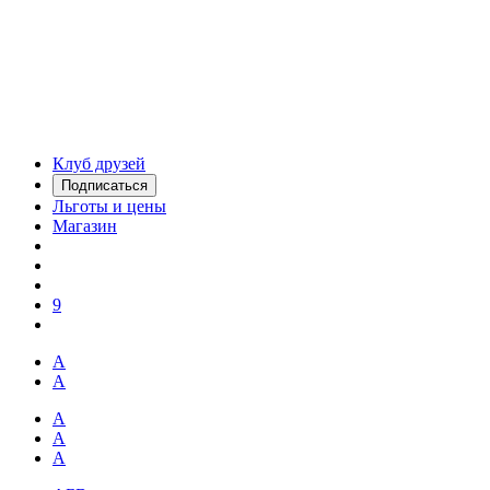
Клуб друзей
Подписаться
Льготы и цены
Магазин
9
А
А
А
А
А