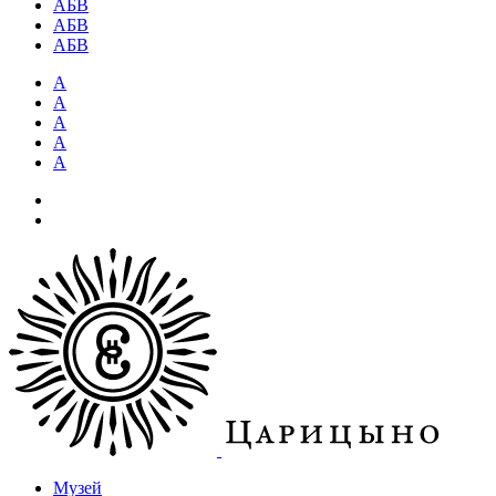
АБВ
АБВ
АБВ
А
А
А
А
А
Музей