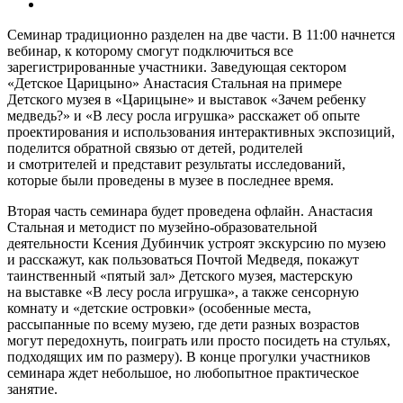
Семинар традиционно разделен на две части. В 11:00 начнется
вебинар, к которому смогут подключиться все
зарегистрированные участники. Заведующая сектором
«Детское Царицыно» Анастасия Стальная на примере
Детского музея в «Царицыне» и выставок «Зачем ребенку
медведь?» и «В лесу росла игрушка» расскажет об опыте
проектирования и использования интерактивных экспозиций,
поделится обратной связью от детей, родителей
и смотрителей и представит результаты исследований,
которые были проведены в музее в последнее время.
Вторая часть семинара будет проведена офлайн. Анастасия
Стальная и методист по музейно-образовательной
деятельности Ксения Дубинчик устроят экскурсию по музею
и расскажут, как пользоваться Почтой Медведя, покажут
таинственный «пятый зал» Детского музея, мастерскую
на выставке «В лесу росла игрушка», а также сенсорную
комнату и «детские островки» (особенные места,
рассыпанные по всему музею, где дети разных возрастов
могут передохнуть, поиграть или просто посидеть на стульях,
подходящих им по размеру). В конце прогулки участников
семинара ждет небольшое, но любопытное практическое
занятие.