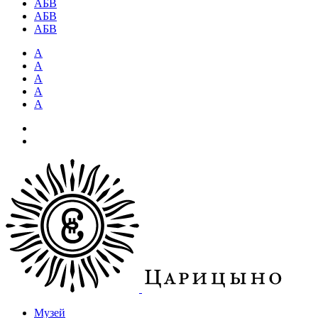
АБВ
АБВ
АБВ
А
А
А
А
А
Музей