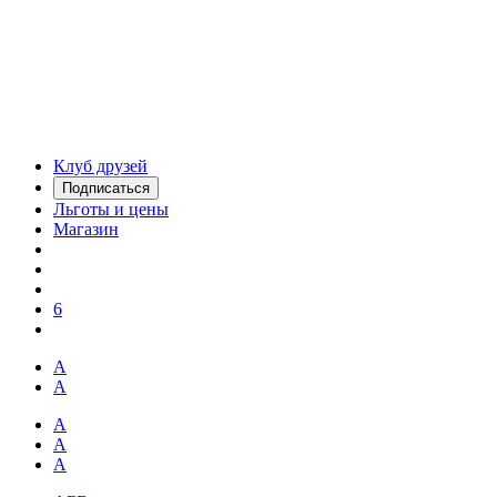
Клуб друзей
Подписаться
Льготы и цены
Магазин
6
А
А
А
А
А