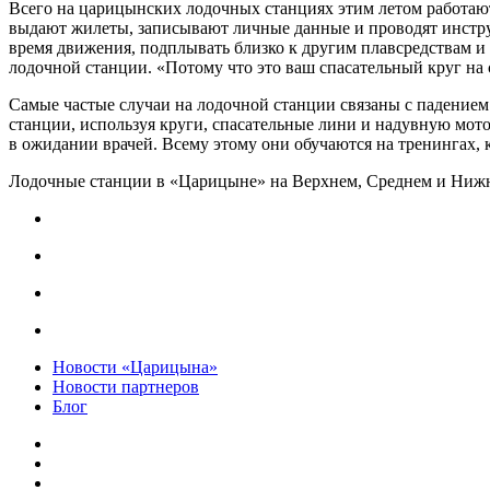
Всего на царицынских лодочных станциях этим летом работают
выдают жилеты, записывают личные данные и проводят инструкта
время движения, подплывать близко к другим плавсредствам и б
лодочной станции. «Потому что это ваш спасательный круг н
Самые частые случаи на лодочной станции связаны с падением в
станции, используя круги, спасательные лини и надувную мот
в ожидании врачей. Всему этому они обучаются на тренингах, 
Лодочные станции в «Царицыне» на Верхнем, Среднем и Нижнем
Новости «Царицына»
Новости партнеров
Блог