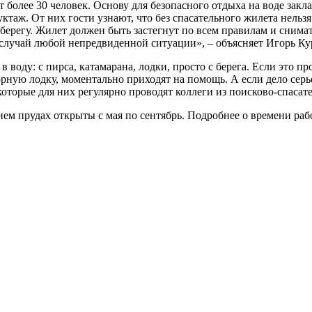
 более 30 человек. Основу для безопасного отдыха на воде за
ж. От них гости узнают, что без спасательного жилета нельзя в
ерегу. Жилет должен быть застегнут по всем правилам и снимать
а случай любой непредвиденной ситуации»,
–
объясняет Игорь Ку
 воду: с пирса, катамарана, лодки, просто с берега. Если это 
орную лодку, моментально приходят на помощь. А если дело се
которые для них регулярно проводят коллеги из поисково-спасат
 прудах открыты с мая по сентябрь. Подробнее о времени рабо