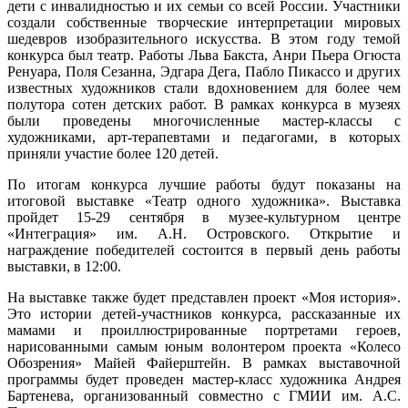
дети с инвалидностью и их семьи со всей России. Участники
создали собственные творческие интерпретации мировых
шедевров изобразительного искусства. В этом году темой
конкурса был театр. Работы Льва Бакста, Анри Пьера Огюста
Ренуара, Поля Сезанна, Эдгара Дега, Пабло Пикассо и других
известных художников стали вдохновением для более чем
полутора сотен детских работ. В рамках конкурса в музеях
были проведены многочисленные мастер-классы с
художниками, арт-терапевтами и педагогами, в которых
приняли участие более 120 детей.
По итогам конкурса лучшие работы будут показаны на
итоговой выставке «Театр одного художника». Выставка
пройдет 15-29 сентября в музее-культурном центре
«Интеграция» им. А.Н. Островского. Открытие и
награждение победителей состоится в первый день работы
выставки, в 12:00.
На выставке также будет представлен проект «Моя история».
Это истории детей-участников конкурса, рассказанные их
мамами и проиллюстрированные портретами героев,
нарисованными самым юным волонтером проекта «Колесо
Обозрения» Майей Файерштейн. В рамках выставочной
программы будет проведен мастер-класс художника Андрея
Бартенева, организованный совместно с ГМИИ им. А.С.