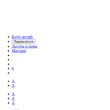
Клуб друзей
Подписаться
Льготы и цены
Магазин
6
А
А
А
А
А