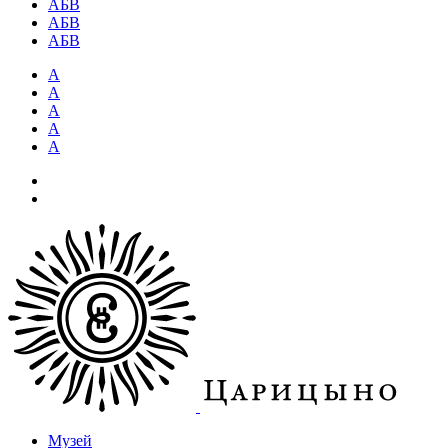
АБВ
АБВ
АБВ
А
А
А
А
А
Музей