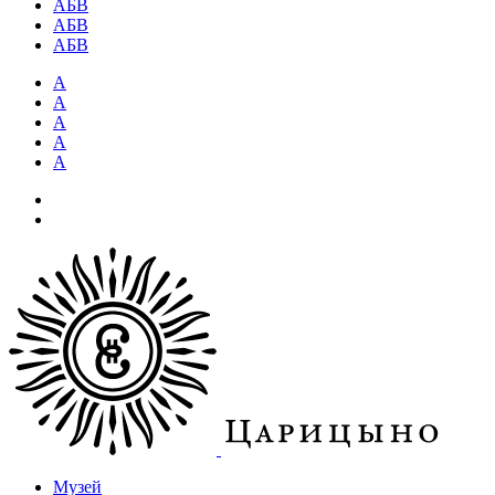
АБВ
АБВ
АБВ
А
А
А
А
А
Музей