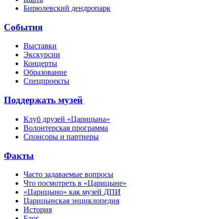
Бирюлевский дендропарк
События
Выставки
Экскурсии
Концерты
Образование
Спецпроекты
Поддержать музей
Клуб друзей «Царицына»
Волонтерская программа
Спонсоры и партнеры
Факты
Часто задаваемые вопросы
Что посмотреть в «Царицыне»
«Царицыно» как музей ДПИ
Царицынская энциклопедия
История
Блог