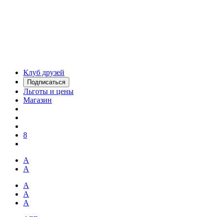
Клуб друзей
Подписаться
Льготы и цены
Магазин
8
А
А
А
А
А