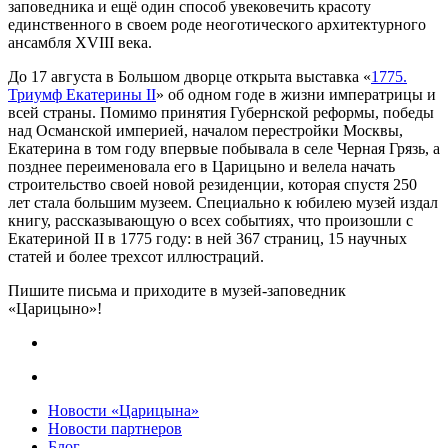
заповедника и ещё один способ увековечить красоту
единственного в своем роде неоготического архитектурного
ансамбля XVIII века.
До 17 августа в Большом дворце открыта выставка «
1775.
Триумф Екатерины II
» об одном годе в жизни императрицы и
всей страны. Помимо принятия Губернской реформы, победы
над Османской империей, началом перестройки Москвы,
Екатерина в том году впервые побывала в селе Черная Грязь, а
позднее переименовала его в Царицыно и велела начать
строительство своей новой резиденции, которая спустя 250
лет стала большим музеем. Специально к юбилею музей издал
книгу, рассказывающую о всех событиях, что произошли с
Екатериной II в 1775 году: в ней 367 страниц, 15 научных
статей и более трехсот иллюстраций.
Пишите письма и приходите в музей-заповедник
«Царицыно»!
Новости «Царицына»
Новости партнеров
Блог