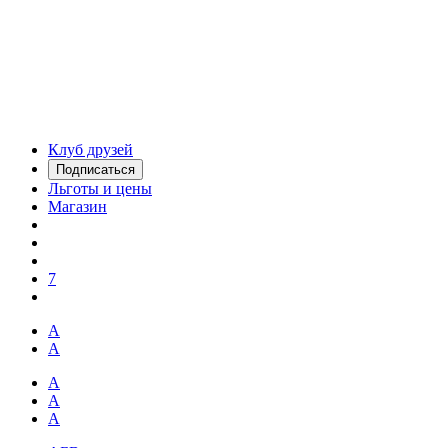
Клуб друзей
Подписаться
Льготы и цены
Магазин
7
А
А
А
А
А