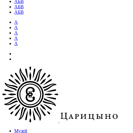
АБВ
АБВ
АБВ
А
А
А
А
А
Музей