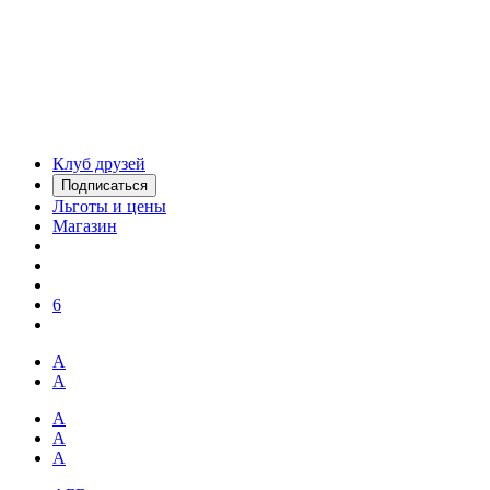
Клуб друзей
Подписаться
Льготы и цены
Магазин
6
А
А
А
А
А