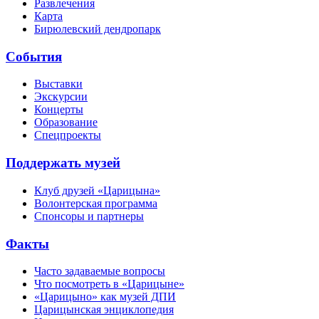
Развлечения
Карта
Бирюлевский дендропарк
События
Выставки
Экскурсии
Концерты
Образование
Спецпроекты
Поддержать музей
Клуб друзей «Царицына»
Волонтерская программа
Спонсоры и партнеры
Факты
Часто задаваемые вопросы
Что посмотреть в «Царицыне»
«Царицыно» как музей ДПИ
Царицынская энциклопедия