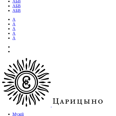
АБВ
АБВ
АБВ
А
А
А
А
А
Музей